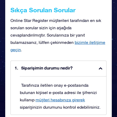
Sıkça Sorulan Sorular
Online Star Register müşterileri tarafından en sık
sorulan sorular sizin için aşağıda
cevaplandırılmıştır. Sorularınıza bir yanıt
bulamazsanız, lütfen çekinmeden
bizimle iletişime
geçin
.
Siparişimin durumu nedir?
Tarafınıza iletilen onay e-postasında
bulunan kişisel e-posta adresi ile şifrenizi
kullanıp
müşteri hesabınıza girerek
siparişinizin durumunu kontrol edebilirsiniz.