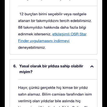
12 burçtan birini seçebilir veya rastgele
atanan bir takımyıldızını tercih edebilirsiniz.
88 takımyıldızı hakkında daha fazla bilgi
edinmek isterseniz,
etkileşimli OSR Star
Finder uygulamasını indirmeyi
deneyebilirsiniz.
Yasal olarak bir yıldıza sahip olabilir
miyim?
Hayır, çünkü gerçekte hiç kimse bir yıldız
satın alamaz. Bilim camiası tarafından isim
verilmiş olan yıldızlar bile aslında hiç