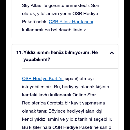
Sky Atlas ile görüntülenmektedir. Son
olarak, yıldızınızın yerini OSR Hediye
Paketi’ndeki
OSR Yıldız Haritası’nı
kullanarak da belirleyebilirsiniz.
Yıldız ismini henüz bilmiyorum. Ne
yapabilirim?
OSR Hediye Kartı’nı
sipariş etmeyi
isteyebilirsiniz. Bu, hediyeyi alacak kişinin
karttaki kodu kullanarak Online Star
Register’da ücretsiz bir kayıt yapmasına
olanak tanır. Böylece hediyeyi alan kişi
kendi yıldız ismini ve yıldız tarihini seçebilir.
Bu kişiler hâlâ OSR Hediye Paketi’ne sahip