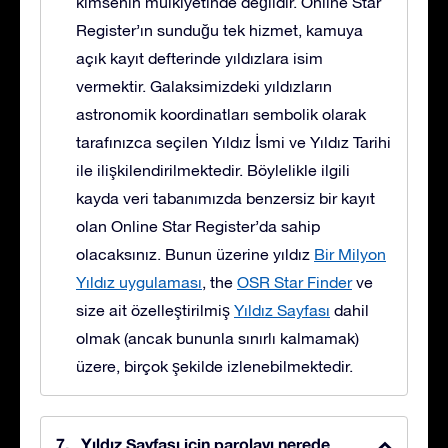
kimsenin mülkiyetinde değildir. Online Star
Register’ın sunduğu tek hizmet, kamuya
açık kayıt defterinde yıldızlara isim
vermektir. Galaksimizdeki yıldızların
astronomik koordinatları sembolik olarak
tarafınızca seçilen Yıldız İsmi ve Yıldız Tarihi
ile ilişkilendirilmektedir. Böylelikle ilgili
kayda veri tabanımızda benzersiz bir kayıt
olan Online Star Register’da sahip
olacaksınız. Bunun üzerine yıldız
Bir Milyon
Yıldız uygulaması
, the
OSR Star Finder
ve
size ait özelleştirilmiş
Yıldız Sayfası
dahil
olmak (ancak bununla sınırlı kalmamak)
üzere, birçok şekilde izlenebilmektedir.
Yıldız Sayfası için parolayı nerede