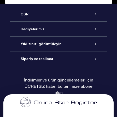
OSR
Hizmet
Hediyelerimiz
İletişim
Çevrimiçi Yıldız Hediyesi
Yıldızınızı görüntüleyin
Blogu
OSR Hediye Paketi
Star Register
Sipariş ve teslimat
Sıkça Sorulan Sorular
Muhteşem Yıldız Hediyesi
OSR Star Finder Uygulaması
Müşteri Girişi
İndirimler ve ürün güncellemeleri için
ÜCRETSİZ haber bültenimize abone
Değerlendirmeler
OSR Hediye Kartı
Kişiselleştirilmiş Yıldız Sayfası
Ödeme bilgileri
olun
Kurumsal hediyeler
Bir Milyon Yıldız
Sevkiyat bilgileri