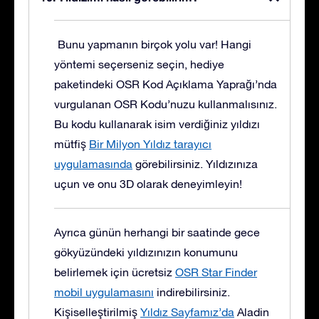
Bunu yapmanın birçok yolu var! Hangi
yöntemi seçerseniz seçin, hediye
paketindeki OSR Kod Açıklama Yaprağı’nda
vurgulanan OSR Kodu’nuzu kullanmalısınız.
Bu kodu kullanarak isim verdiğiniz yıldızı
mütfiş
Bir Milyon Yıldız tarayıcı
uygulamasında
görebilirsiniz. Yıldızınıza
uçun ve onu 3D olarak deneyimleyin!
Ayrıca günün herhangi bir saatinde gece
gökyüzündeki yıldızınızın konumunu
belirlemek için ücretsiz
OSR Star Finder
mobil uygulamasını
indirebilirsiniz.
Kişiselleştirilmiş
Yıldız Sayfamız’da
Aladin