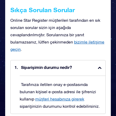
Sıkça Sorulan Sorular
Online Star Register müşterileri tarafından en sık
sorulan sorular sizin için aşağıda
cevaplandırılmıştır. Sorularınıza bir yanıt
bulamazsanız, lütfen çekinmeden
bizimle iletişime
geçin
.
Siparişimin durumu nedir?
Tarafınıza iletilen onay e-postasında
bulunan kişisel e-posta adresi ile şifrenizi
kullanıp
müşteri hesabınıza girerek
siparişinizin durumunu kontrol edebilirsiniz.