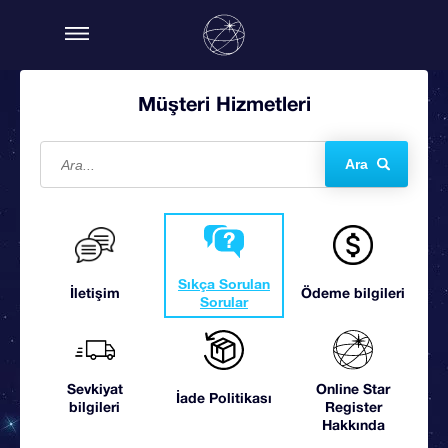
Müşteri Hizmetleri
Ara
Sıkça Sorulan
İletişim
Ödeme bilgileri
Sorular
Sevkiyat
Online Star
İade Politikası
bilgileri
Register
Hakkında