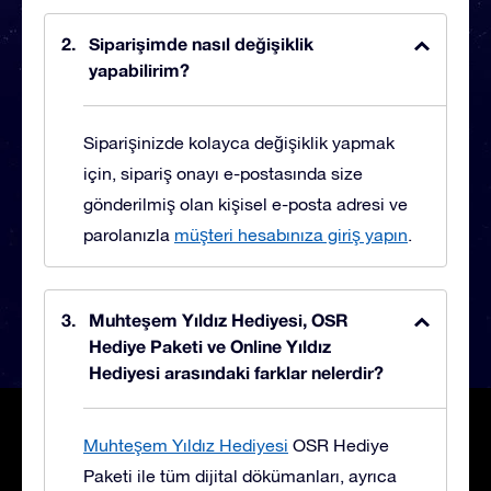
Siparişimde nasıl değişiklik
yapabilirim?
Siparişinizde kolayca değişiklik yapmak
için, sipariş onayı e-postasında size
gönderilmiş olan kişisel e-posta adresi ve
parolanızla
müşteri hesabınıza giriş yapın
.
Muhteşem Yıldız Hediyesi, OSR
Hediye Paketi ve Online Yıldız
Hediyesi arasındaki farklar nelerdir?
Muhteşem Yıldız Hediyesi
OSR Hediye
Paketi ile tüm dijital dökümanları, ayrıca