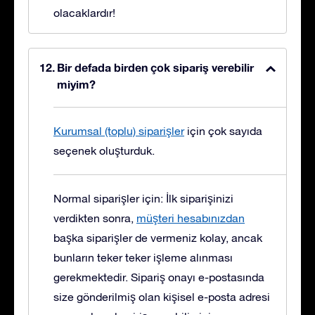
olacaklardır!
Bir defada birden çok sipariş verebilir
miyim?
Kurumsal (toplu) siparişler
için çok sayıda
seçenek oluşturduk.
Normal siparişler için: İlk siparişinizi
verdikten sonra,
müşteri hesabınızdan
başka siparişler de vermeniz kolay, ancak
bunların teker teker işleme alınması
gerekmektedir. Sipariş onayı e-postasında
size gönderilmiş olan kişisel e-posta adresi