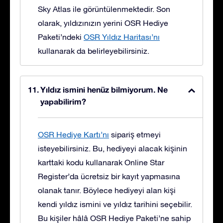
Sky Atlas ile görüntülenmektedir. Son
olarak, yıldızınızın yerini OSR Hediye
Paketi’ndeki
OSR Yıldız Haritası’nı
kullanarak da belirleyebilirsiniz.
Yıldız ismini henüz bilmiyorum. Ne
yapabilirim?
OSR Hediye Kartı’nı
sipariş etmeyi
isteyebilirsiniz. Bu, hediyeyi alacak kişinin
karttaki kodu kullanarak Online Star
Register’da ücretsiz bir kayıt yapmasına
olanak tanır. Böylece hediyeyi alan kişi
kendi yıldız ismini ve yıldız tarihini seçebilir.
Bu kişiler hâlâ OSR Hediye Paketi’ne sahip