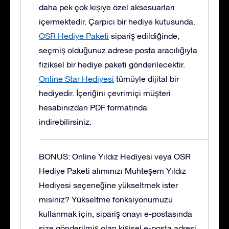
daha pek çok kişiye özel aksesuarları
içermektedir. Çarpıcı bir hediye kutusunda.
OSR Hediye Paketi
sipariş edildiğinde,
seçmiş olduğunuz adrese posta aracılığıyla
fiziksel bir hediye paketi gönderilecektir.
Online Star Hediyesi
tümüyle dijital bir
hediyedir. İçeriğini çevrimiçi müşteri
hesabınızdan PDF formatında
indirebilirsiniz.
BONUS: Online Yıldız Hediyesi veya OSR
Hediye Paketi alımınızı Muhteşem Yıldız
Hediyesi seçeneğine yükseltmek ister
misiniz?
Yükseltme fonksiyonumuzu
kullanmak için, sipariş onayı e-postasında
size gönderilmiş olan kişisel e-posta adresi