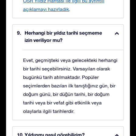
OSR Yıldız Haritası ile ilgili bu ayrıntılı
açıklamayı hazırladık
.
Herhangi bir yıldız tarihi seçmeme
izin veriliyor mu?
Evet, geçmişteki veya gelecekteki herhangi
bir tarihi seçebilirsiniz. Varsayılan olarak
bugünkü tarih atılmaktadır. Popüler
seçimlerden bazıları ilk tanıştığınız gün, bir
doğum günü, bir düğün tarihi, bir doğum
tarihi veya bir vefat gibi etkinlik veya
olaylarla ilgili tarihlerdir.
Yıldızımı nasıl görebilirim?