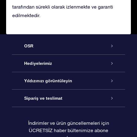
tarafından sürekli olarak izlenmekte ve garanti
edilmektedir.
OSR
Hizmet
Hediyelerimiz
İletişim
Çevrimiçi Yıldız Hediyesi
Yıldızınızı görüntüleyin
Blogu
OSR Hediye Paketi
Star Register
Sipariş ve teslimat
Sıkça Sorulan Sorular
Muhteşem Yıldız Hediyesi
OSR Star Finder Uygulaması
Müşteri Girişi
İndirimler ve ürün güncellemeleri için
ÜCRETSİZ haber bültenimize abone
Değerlendirmeler
OSR Hediye Kartı
Kişiselleştirilmiş Yıldız Sayfası
Ödeme bilgileri