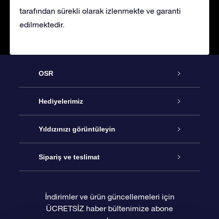
tarafından sürekli olarak izlenmekte ve garanti
edilmektedir.
OSR
Hizmet
Hediyelerimiz
İletişim
Çevrimiçi Yıldız Hediyesi
Yıldızınızı görüntüleyin
Blogu
OSR Hediye Paketi
Star Register
Sipariş ve teslimat
Sıkça Sorulan Sorular
Muhteşem Yıldız Hediyesi
OSR Star Finder Uygulaması
Müşteri Girişi
İndirimler ve ürün güncellemeleri için
ÜCRETSİZ haber bültenimize abone
Değerlendirmeler
OSR Hediye Kartı
Kişiselleştirilmiş Yıldız Sayfası
Ödeme bilgileri