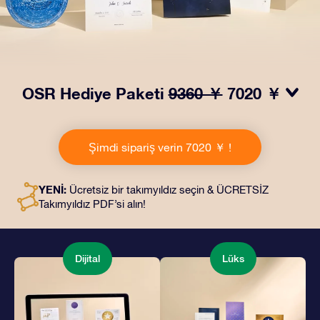
OSR Hediye Paketi
9360 ￥
7020 ￥
OSR Hediye Paketimiz ile gözleri kamaştırın! Güzel bir
zarf içinde kişiye özel hazırlanan belgelerin seçtiğiniz
Şimdi sipariş verin 7020 ￥ !
adrese teslimatı ile çevrimiçi belgeler ve uygulamalara
erişim imkanı bu pakete dahildir. Bu, arkadaşlarınıza ve
sevdiklerinize kalıcı bir hediye vermenin büyüleyici bir
YENİ:
Ücretsiz bir takımyıldız seçin & ÜCRETSİZ
yoludur.
Takımyıldız PDF’si alın!
Dijital
Lüks