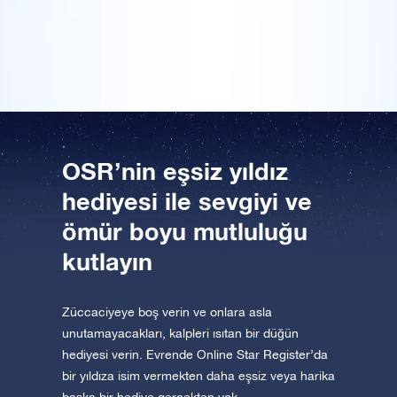
ölümsüzleştirilmesiydi. Bu düğün hediyesi bizim için
Uygulamayı şimdi indirin ve yıldızlara uçun!
çok kıymetli.
Bir Milyon Yıldız'ı ziyaret edin
VR sanal gerçeklikle evreni keşfedin
AppStore (iOS)
Play Store (Android)
OSR’nin eşsiz yıldız
hediyesi ile sevgiyi ve
ömür boyu mutluluğu
kutlayın
Züccaciyeye boş verin ve onlara asla
unutamayacakları, kalpleri ısıtan bir düğün
hediyesi verin. Evrende Online Star Register’da
bir yıldıza isim vermekten daha eşsiz veya harika