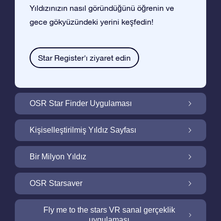
Yıldızınızın nasıl göründüğünü öğrenin ve
gece gökyüzündeki yerini keşfedin!
Star Register'ı ziyaret edin
OSR Star Finder Uygulaması
OSR Star Finder Uygulaması ile Gece
Kişiselleştirilmiş Yıldız Sayfası
Gökyüzünde Kendi Yıldızınızı Bulun
Ucretsiz Yıldız Sayfası ile Yıldız Hediyenizi
Bir Milyon Yıldız
Kişiselleştirin
Bir Milyon Yıldız Galaktik Mahallemizi
OSR Starsaver
Keşfedin
Ekranınızı OSR Starsaver ile aydınlatın
Fly me to the stars VR sanal gerçeklik
uygulaması