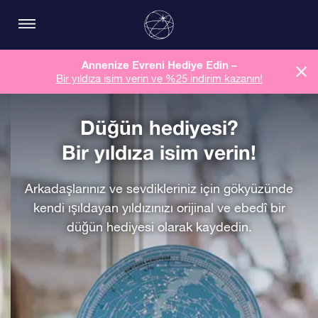
Annenize Evreni Hediye Edin –
Bir yıldıza isim verin ve %25 indirim kazanın!
Düğün hediyesi?
Bir yıldıza isim verin!
Arkadaşlarınız ve sevdikleriniz için gökyüzünde
kendi ışıldayan yıldızınızı orijinal ve ebedî bir
düğün hediyesi olarak kaydedin.