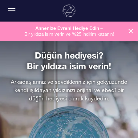
Annenize Evreni Hediye Edin –
Bir yıldıza isim verin ve %25 indirim kazanın!
Düğün hediyesi?
Bir yıldıza isim verin!
Arkadaşlarınız ve sevdikleriniz için gökyüzünde
kendi ışıldayan yıldızınızı orijinal ve ebedî bir
düğün hediyesi olarak kaydedin.