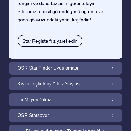
rengini ve daha fazlasını görüntüleyin.
Yıldızınızın nasıl göründüğünü öğrenin ve
gece gökyüzündeki yerini keşfedin!
Star Register'ı ziyaret edin
OSR Star Finder Uygulaması
OSR Star Finder Uygulaması ile Gece
Kişiselleştirilmiş Yıldız Sayfası
Gökyüzünde Kendi Yıldızınızı Bulun
Ucretsiz Yıldız Sayfası ile Yıldız Hediyenizi
Bir Milyon Yıldız
Kişiselleştirin
Bir Milyon Yıldız Galaktik Mahallemizi
OSR Starsaver
Keşfedin
Ekranınızı OSR Starsaver ile aydınlatın