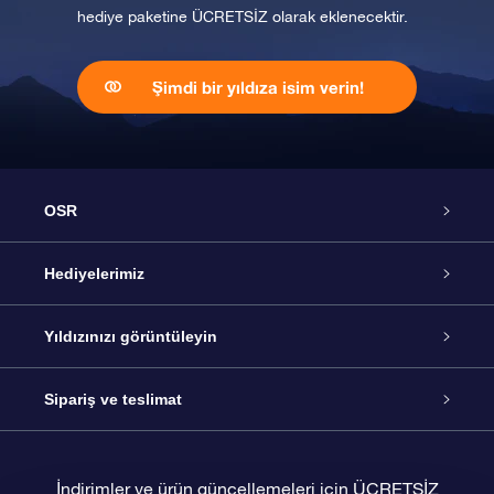
hediye paketine ÜCRETSİZ olarak eklenecektir.
Şimdi bir yıldıza isim verin!
OSR
Hizmet
Hediyelerimiz
İletişim
Çevrimiçi Yıldız Hediyesi
Yıldızınızı görüntüleyin
Blogu
OSR Hediye Paketi
Star Register
Sipariş ve teslimat
Sıkça Sorulan Sorular
Muhteşem Yıldız Hediyesi
OSR Star Finder Uygulaması
Müşteri Girişi
İndirimler ve ürün güncellemeleri için ÜCRETSİZ