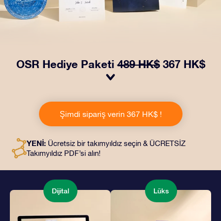
OSR Hediye Paketi
489 HK$
367 HK$
OSR Hediye Paketimiz ile gözleri kamaştırın! Güzel bir
zarf içinde kişiye özel hazırlanan belgelerin seçtiğiniz
Şimdi sipariş verin 367 HK$ !
adrese teslimatı ile çevrimiçi belgeler ve uygulamalara
erişim imkanı bu pakete dahildir. Bu, arkadaşlarınıza ve
sevdiklerinize kalıcı bir hediye vermenin büyüleyici bir
YENİ:
Ücretsiz bir takımyıldız seçin & ÜCRETSİZ
yoludur.
Takımyıldız PDF’si alın!
Dijital
Lüks