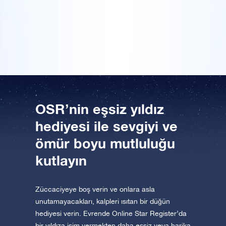
Bir Yıldız Sayfası'na göz atın
orijinal olanı, adlarımızın gökyüzünde
OSR Starsaver'a göz atın
uygulaması iOS ve Android için mevcut.
ölümsüzleştirilmesiydi. Bu düğün hediyesi bizim için
Uygulamayı şimdi indirin ve yıldızlara uçun!
çok kıymetli.
Bir Milyon Yıldız'ı ziyaret edin
VR sanal gerçeklikle evreni keşfedin
AppStore (iOS)
Play Store (Android)
OSR’nin eşsiz yıldız
hediyesi ile sevgiyi ve
ömür boyu mutluluğu
kutlayın
Züccaciyeye boş verin ve onlara asla
unutamayacakları, kalpleri ısıtan bir düğün
hediyesi verin. Evrende Online Star Register’da
bir yıldıza isim vermekten daha eşsiz veya harika