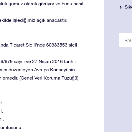
uluğumuz olarak görüyor ve bunu nasıl
Sık
ekilde işlediğimiz açıklanacaktır.
landa Ticaret Sicili’nde 60333553 sicil
/679 sayılı ve 27 Nisan 2016 tarihli
aşımını düzenleyen Avrupa Konseyi’nin
zenlemedir. (Genel Veri Koruma Tüzüğü)
i.
i.
i.
orumlusunu.