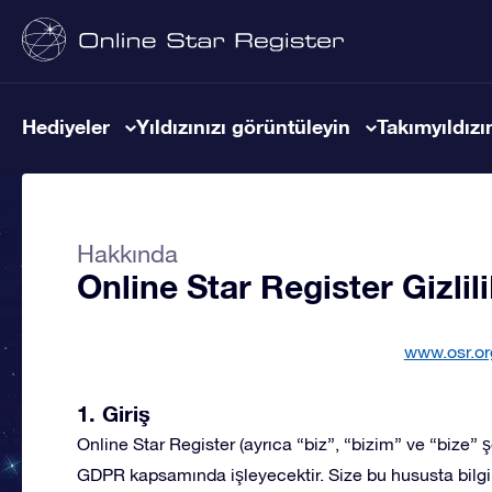
Hediyeler
Yıldızınızı görüntüleyin
Takımyıldızın
Hakkında
Online Star Register Gizlili
www.osr.or
1. Giriş
Online Star Register (ayrıca “biz”, “bizim” ve “bize” şe
GDPR kapsamında işleyecektir. Size bu hususta bilg