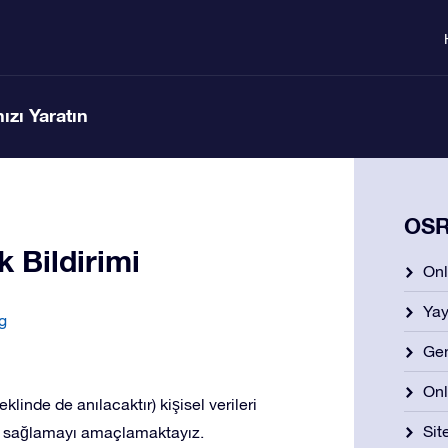
ızı Yaratın
OSR 
k Bildirimi
Onl
Yay
g
Gen
Onl
klinde de anılacaktır) kişisel verileri
Si
i sağlamayı amaçlamaktayız.