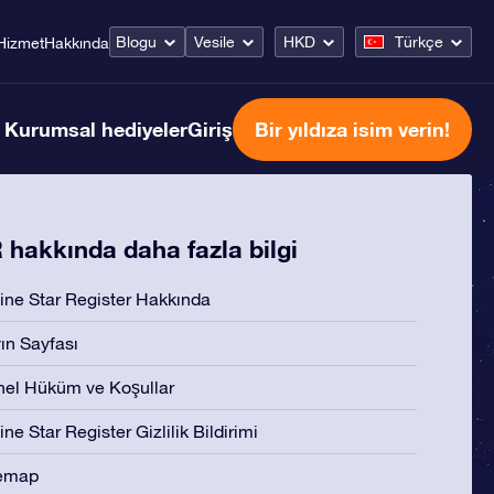
Blogu
Vesile
HKD
Türkçe
Hizmet
Hakkında
Kurumsal hediyeler
Giriş
Bir yıldıza isim verin!
hakkında daha fazla bilgi
ine Star Register Hakkında
ın Sayfası
el Hüküm ve Koşullar
ine Star Register Gizlilik Bildirimi
temap