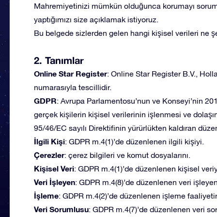
Mahremiyetinizi mümkün olduğunca korumayı soruml
yaptığımızı size açıklamak istiyoruz.
Bu belgede sizlerden gelen hangi kişisel verileri ne ş
2. Tanımlar
Online Star Register
: Online Star Register B.V., Hol
numarasıyla tescillidir.
GDPR
: Avrupa Parlamentosu’nun ve Konseyi’nin 2016
gerçek kişilerin kişisel verilerinin işlenmesi ve dol
95/46/EC sayılı Direktifinin yürürlükten kaldıran dü
İlgili Kişi
: GDPR m.4(1)’de düzenlenen ilgili kişiyi.
Çerezler
: çerez bilgileri ve komut dosyalarını.
Kişisel Veri
: GDPR m.4(1)’de düzenlenen kişisel veriy
Veri İşleyen
: GDPR m.4(8)’de düzenlenen veri işleyen
İşleme
: GDPR m.4(2)’de düzenlenen işleme faaliyetin
Veri Sorumlusu
: GDPR m.4(7)’de düzenlenen veri s