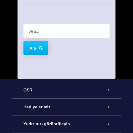
Ara
OSR
Hizmet
Hediyelerimiz
İletişim
Çevrimiçi Yıldız Hediyesi
Yıldızınızı görüntüleyin