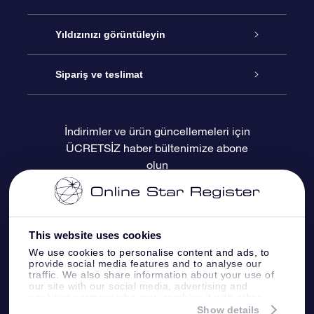
İletişim
Çevrimiçi Yıldız Hediyesi
Yıldızınızı görüntüleyin
Blogu
OSR Hediye Paketi
Star Register
Sipariş ve teslimat
Sıkça Sorulan Sorular
Muhteşem Yıldız Hediyesi
OSR Star Finder Uygulaması
Müşteri Girişi
İndirimler ve ürün güncellemeleri için
ÜCRETSİZ haber bültenimize abone
Değerlendirmeler
OSR Hediye Kartı
Kişiselleştirilmiş Yıldız Sayfası
Ödeme bilgileri
olun
Kurumsal hediyeler
Bir Milyon Yıldız
Sevkiyat bilgileri
OSR Starsaver
İade Politikası
This website uses cookies
We use cookies to personalise content and ads, to
provide social media features and to analyse our
Fly me to the stars VR sanal gerçeklik
Takımyıldızı
traffic. We also share information about your use of
uygulaması
our site with our social media, advertising and
analytics partners who may combine it with other
information that you’ve provided to them or that
Show details