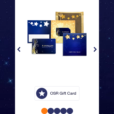
lope
OSR Gift Card