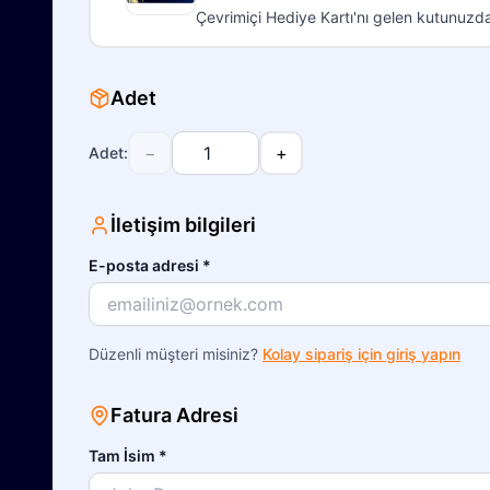
Çevrimiçi Hediye Kartı'nı gelen kutunuzd
Adet
−
+
Adet
:
İletişim bilgileri
E-posta adresi
*
Düzenli müşteri misiniz?
Kolay sipariş için giriş yapın
Fatura Adresi
Tam İsim
*