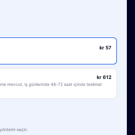
kr 57
kr 612
me mevcut, iş günlerinde 48-72 saat içinde teslimat
yöntemi seçin.