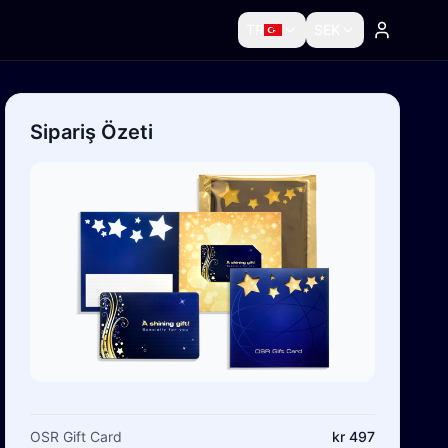
TR
SEK
Sipariş Özeti
OSR Gift Card
kr 497