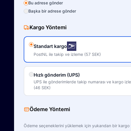
Bu adrese gönder
Başka bir adrese gönder
Kargo Yöntemi
Standart kargo
PostNL ile takip ve izleme (57 SEK)
Hızlı gönderim (UPS)
UPS ile gönderimlerde takip numarası ve kargo izle
(46 SEK)
Ödeme Yöntemi
Ödeme seçeneklerini yüklemek için yukarıdan bir kargo 