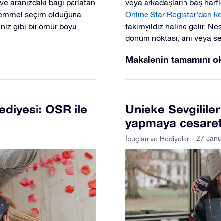
ve aranızdaki bağı parlatan
veya arkadaşların baş harfle
mükemmel seçim olduğuna
Online Star Register’dan ke
kiniz gibi bir ömür boyu
takımyıldız haline gelir. Ne
dönüm noktası, anı veya se
Makalenin tamamını o
ediyesi: OSR ile
Unieke Sevgililer
yapmaya cesaret
- 27 Jan
İpuçları ve Hediyeler