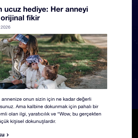
n ucuz hediye: Her anneyi
ijinal fikir
l 2026
 annenize onun sizin için ne kadar değerli
sunuz. Ama kalbine dokunmak için pahalı bir
li olan ilgi, yaratıcılık ve “Wow, bu gerçekten
üçük kişisel dokunuşlardır.
ku