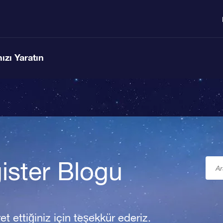
ızı Yaratın
ister Blogu
t ettiğiniz için teşekkür ederiz.