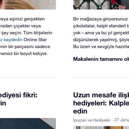
veya eşinizi gerçekten
Bir mağazaya giriyorsunuz v
sıradan çiçekler veya
çikolatalar, kalpli standart 
r şey seçin. Tüm klişelerin
yok – ama ya bu yıl gerçekt
ız kaydedin
Online Star
düşünülerek yapılmış, şöyle
enin bir parçasını sadece
Bu özen ve sevgiyle hazırla
ansız bir boyut katıyor.
Makalenin tamamını o
diyesi fikri:
Uzun mesafe ilişk
in
hediyeleri: Kalple
edin
- 27 Jan
İpuçları ve Hediyeler