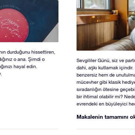
ın durduğunu hissettiren,
ığınız o ana. Şimdi o
Sevgililer Günü, siz ve part
ğınızı hayal edin.
dahi, aşkı kutlamak içindir
.
benzersiz hem de unutulmaz 
mücevher gibi klasik hediye
sıradanlığın ötesine geçebil
bir ihtimal olabilir mi? Ne
evrendeki en büyüleyici hed
Makalenin tamamını o