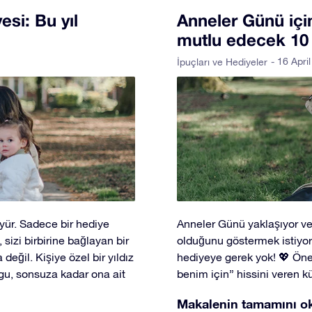
si: Bu yıl
Anneler Günü içi
mutlu edecek 10 or
- 16 Apri
İpuçları ve Hediyeler
üyür. Sadece bir hediye
Anneler Günü yaklaşıyor ve
, sizi birbirine bağlayan bir
olduğunu göstermek istiyor
eğil. Kişiye özel bir yıldız
hediyeye gerek yok! 💖 Önem
ygu, sonsuza kadar ona ait
benim için” hissini veren k
Makalenin tamamını o