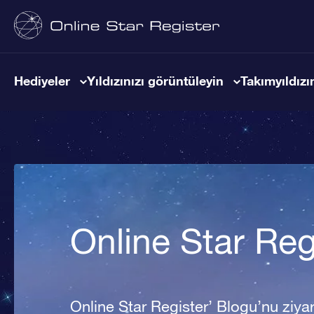
Hediyeler
Yıldızınızı görüntüleyin
Takımyıldızın
Online Star Reg
Online Star Register’ Blogu’nu ziyare