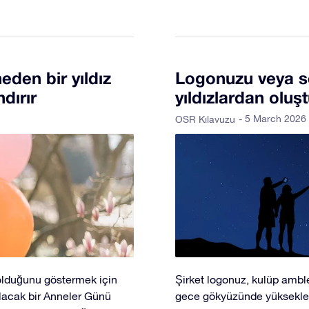
eden bir yıldız
Logonuzu veya 
dırır
yıldızlardan oluş
- 5 March 2026
OSR Kılavuzu
olduğunu göstermek için
Şirket logonuz, kulüp amble
lacak bir Anneler Günü
gece gökyüzünde yükseklere 