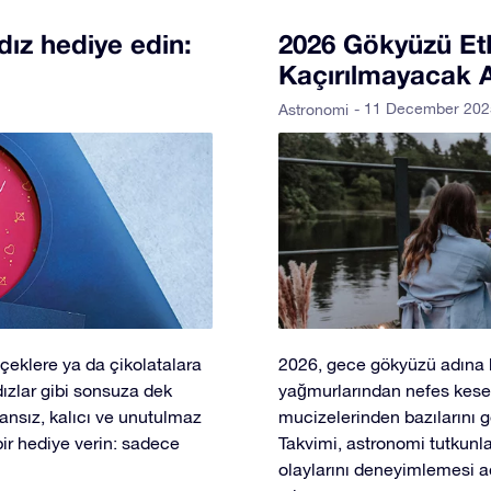
ldız hediye edin:
2026 Gökyüzü Etki
Kaçırılmayacak A
- 11 December 202
Astronomi
içeklere ya da çikolatalara
2026, gece gökyüzü adına b
ızlar gibi sonsuza dek
yağmurlarından nefes kese
ansız, kalıcı ve unutulmaz
mucizelerinden bazılarını 
bir hediye verin: sadece
Takvimi, astronomi tutkunl
olaylarını deneyimlemesi a