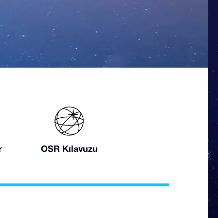
r
OSR Kılavuzu