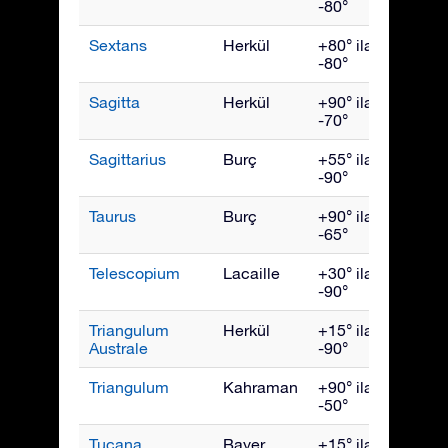
-80°
Sextans
Herkül
+80° ila
Nisan
-80°
Sagitta
Herkül
+90° ila
Eylül
-70°
Sagittarius
Burç
+55° ila
Ağust
-90°
Taurus
Burç
+90° ila
Ocak
-65°
Telescopium
Lacaille
+30° ila
Ağust
-90°
Triangulum
Herkül
+15° ila
July
Australe
-90°
Triangulum
Kahraman
+90° ila
Aralık
-50°
Tucana
Bayer
+15° ila
Kası