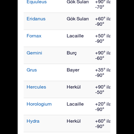
Equuleus
Gök Suları
+90° ila
Eylül
-70°
Eridanus
Gök Suları
+60° ila
Aralık
-90°
Fornax
Lacaille
+50° ila
Aralık
-90°
Gemini
Burç
+90° ila
Şubat
-60°
Grus
Bayer
+35° ila
Ekim
-90°
Hercules
Herkül
+90° ila
July
-50°
Horologium
Lacaille
+20° ila
Aralık
-90°
Hydra
Herkül
+60° ila
Nisan
-90°