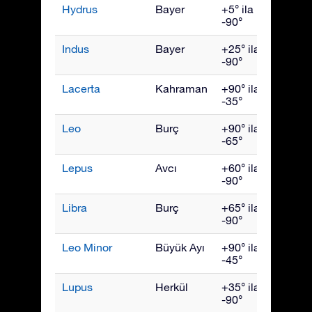
Hydrus
Bayer
+5° ila
Aralık
-90°
Indus
Bayer
+25° ila
Eylül
-90°
Lacerta
Kahraman
+90° ila
Ekim
-35°
Leo
Burç
+90° ila
Nisan
-65°
Lepus
Avcı
+60° ila
Şubat
-90°
Libra
Burç
+65° ila
Hazir
-90°
Leo Minor
Büyük Ayı
+90° ila
Nisan
-45°
Lupus
Herkül
+35° ila
Hazir
-90°