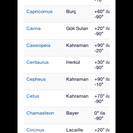
Capricornus
Burç
+60° ila
Eylül
-90°
Carina
Gök Suları
+20° ila
Mart
-90°
Cassiopeia
Kahraman
+90° ila
Kası
-20°
Centaurus
Herkül
+30° ila
May
-90°
Cepheus
Kahraman
+90° ila
Ekim
-10°
Cetus
Kahraman
+70° ila
Aralık
-90°
Chamaeleon
Bayer
0° ila
Nisan
-90°
Circinus
Lacaille
+20° ila
Hazir