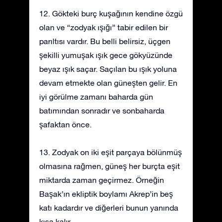
12. Gökteki burç kuşağının kendine özgü
olan ve “zodyak ışığı” tabir edilen bir
parıltısı vardır. Bu belli belirsiz, üçgen
şekilli yumuşak ışık gece gökyüzünde
beyaz ışık saçar. Saçılan bu ışık yoluna
devam etmekte olan güneşten gelir. En
iyi görülme zamanı baharda gün
batımından sonradır ve sonbaharda
şafaktan önce.
13. Zodyak on iki eşit parçaya bölünmüş
olmasına rağmen, güneş her burçta eşit
miktarda zaman geçirmez. Örneğin
Başak’ın ekliptik boylamı Akrep’in beş
katı kadardır ve diğerleri bunun yanında
kısa kalır.