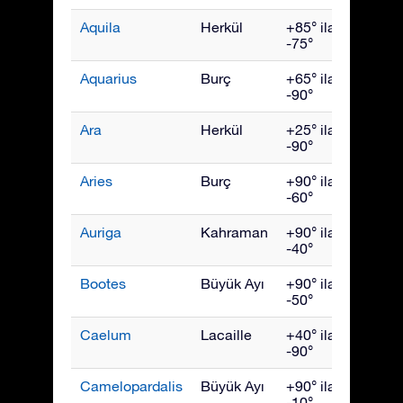
Aquila
Herkül
+85° ila
Eylül
-75°
Aquarius
Burç
+65° ila
Ekim
-90°
Ara
Herkül
+25° ila
July
-90°
Aries
Burç
+90° ila
Aralık
-60°
Auriga
Kahraman
+90° ila
Şubat
-40°
Bootes
Büyük Ayı
+90° ila
Hazir
-50°
Caelum
Lacaille
+40° ila
Ocak
-90°
Camelopardalis
Büyük Ayı
+90° ila
Şubat
-10°