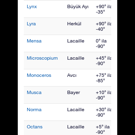
Lynx
Büyük Ayı
+90° ila
Mart
-35°
Lyra
Herkül
+90° ila
Ağust
-40°
Mensa
Lacaille
0° ila
Ocak
-90°
Microscopium
Lacaille
+45° ila
Eylül
-90°
Monoceros
Avcı
+75° ila
Şubat
-85°
Musca
Bayer
+10° ila
Mayıs
-90°
Norma
Lacaille
+30° ila
July
-90°
Octans
Lacaille
+5° ila
Ekim
-90°