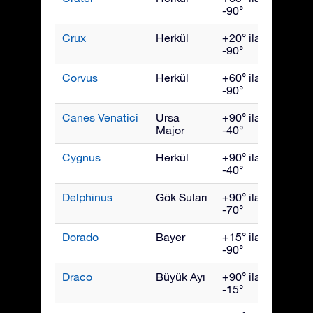
-90°
Crux
Herkül
+20° ila
Mayıs
-90°
Corvus
Herkül
+60° ila
Mayıs
-90°
Canes Venatici
Ursa
+90° ila
Mayıs
Major
-40°
Cygnus
Herkül
+90° ila
Eylül
-40°
Delphinus
Gök Suları
+90° ila
Eylül
-70°
Dorado
Bayer
+15° ila
Ocak
-90°
Draco
Büyük Ayı
+90° ila
July
-15°