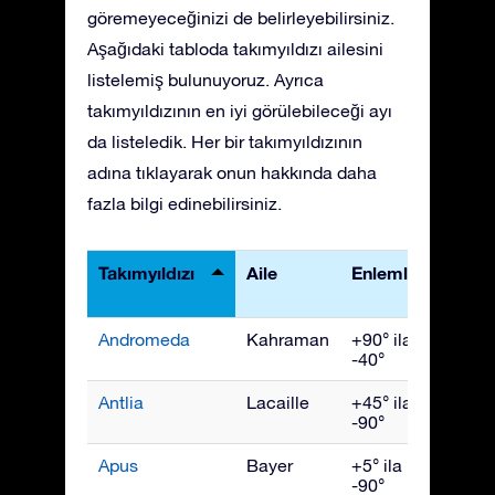
göremeyeceğinizi de belirleyebilirsiniz.
Aşağıdaki tabloda takımyıldızı ailesini
listelemiş bulunuyoruz. Ayrıca
takımyıldızının en iyi görülebileceği ayı
da listeledik. Her bir takımyıldızının
adına tıklayarak onun hakkında daha
fazla bilgi edinebilirsiniz.
Takımyıldızı
Aile
Enlemler
En İyi
Görü
Andromeda
Kahraman
+90° ila
Kası
-40°
Antlia
Lacaille
+45° ila
Nisan
-90°
Apus
Bayer
+5° ila
July
-90°