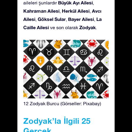
Büyük Ayı Ailesi
aileleri şunlardır
,
Kahraman Ailesi
Herkül Ailesi
Avcı
,
,
Ailesi
Göksel Sular
Bayer Ailesi
La
,
,
,
Caille Ailesi
Zodyak
ve son olarak
.
12 Zodyak Burcu (Görseller: Pixabay)
Zodyak’la İlgili 25
Gerçek