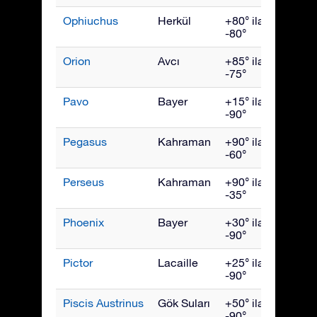
Ophiuchus
Herkül
+80° ila
July
-80°
Orion
Avcı
+85° ila
Ocak
-75°
Pavo
Bayer
+15° ila
Eylül
-90°
Pegasus
Kahraman
+90° ila
Ekim
-60°
Perseus
Kahraman
+90° ila
Aralık
-35°
Phoenix
Bayer
+30° ila
Kası
-90°
Pictor
Lacaille
+25° ila
Şubat
-90°
Piscis Austrinus
Gök Suları
+50° ila
Ekim
-90°