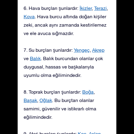
6. Hava burçları şunlardır:
İkizler
,
Terazi
,
Kova
. Hava burcu altında doğan kişiler
zeki, ancak aynı zamanda kestirilemez
ve ele avuca sığmazdır.
7. Su burçları şunlardır:
Yengeç
,
Akrep
ve
Balık
. Balık burcundan olanlar çok
duygusal, hassas ve başkalarıyla
uyumlu olma eğilimindedir.
8. Toprak burçları şunlardır:
Boğa
,
Başak
,
Oğlak
. Bu burçtan olanlar
samimi, güvenilir ve istikrarlı olma
eğilimindedir.
9. Ateş burçları şunlardır:
Koç
,
Aslan
,