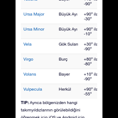
-90°
Ursa Major
Büyük Ayı
+90° ila
Nisan
-30°
Ursa Minor
Büyük Ayı
+90° ila
Hazir
-10°
Vela
Gök Suları
+30° ila
Mart
-90°
Virgo
Burç
+80° ila
Mayıs
-80°
Volans
Bayer
+10° ila
Mart
-90°
Vulpecula
Herkül
+90° ila
Eylül
-55°
TIP:
Ayrıca bölgenizden hangi
takımyıldızlarının görülebildiğini
öğrenmek için iOS ve Android için