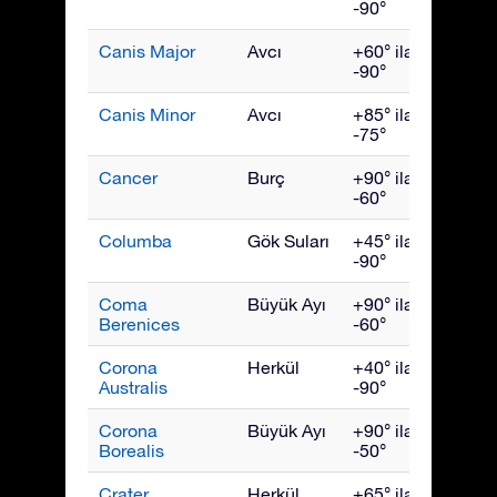
-90°
Canis Major
Avcı
+60° ila
Şubat
-90°
Canis Minor
Avcı
+85° ila
Mart
-75°
Cancer
Burç
+90° ila
Mart
-60°
Columba
Gök Suları
+45° ila
Şubat
-90°
Coma
Büyük Ayı
+90° ila
Mart
Berenices
-60°
Corona
Herkül
+40° ila
Augus
Australis
-90°
Corona
Büyük Ayı
+90° ila
July
Borealis
-50°
Crater
Herkül
+65° ila
Nisan