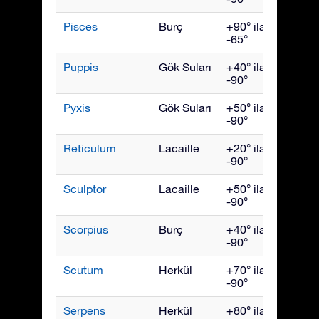
Pisces
Burç
+90° ila
Kası
-65°
Puppis
Gök Suları
+40° ila
Mart
-90°
Pyxis
Gök Suları
+50° ila
Mart
-90°
Reticulum
Lacaille
+20° ila
Ocak
-90°
Sculptor
Lacaille
+50° ila
Kası
-90°
Scorpius
Burç
+40° ila
July
-90°
Scutum
Herkül
+70° ila
Ağust
-90°
Serpens
Herkül
+80° ila
July