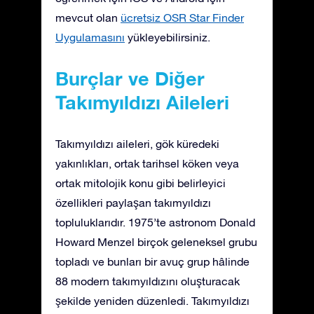
mevcut olan
ücretsiz OSR Star Finder
Uygulamasını
yükleyebilirsiniz.
Burçlar ve Diğer
Takımyıldızı Aileleri
Takımyıldızı aileleri, gök küredeki
yakınlıkları, ortak tarihsel köken veya
ortak mitolojik konu gibi belirleyici
özellikleri paylaşan takımyıldızı
topluluklarıdır. 1975’te astronom Donald
Howard Menzel birçok geleneksel grubu
topladı ve bunları bir avuç grup hâlinde
88 modern takımyıldızını oluşturacak
şekilde yeniden düzenledi. Takımyıldızı