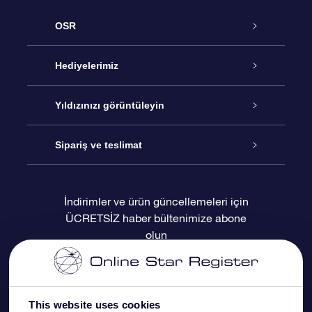
OSR
Hizmet
Hediyelerimiz
İletişim
Çevrimiçi Yıldız Hediyesi
Yıldızınızı görüntüleyin
Blogu
OSR Hediye Paketi
Star Register
Sipariş ve teslimat
Sıkça Sorulan Sorular
Muhteşem Yıldız Hediyesi
OSR Star Finder Uygulaması
Müşteri Girişi
İndirimler ve ürün güncellemeleri için
ÜCRETSİZ haber bültenimize abone
Değerlendirmeler
OSR Hediye Kartı
Kişiselleştirilmiş Yıldız Sayfası
Ödeme bilgileri
olun
Kurumsal hediyeler
Bir Milyon Yıldız
Sevkiyat bilgileri
OSR Starsaver
İade Politikası
This website uses cookies