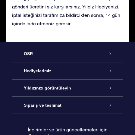
gönderi ücretini siz karşılarsınız. Yıldız Hediyenizi,
iptal isteğinizi tarafımıza bildirdikten sonra, 14 gün
içinde iade etmeniz gerekir.
OSR
Hizmet
Hediyelerimiz
İletişim
Çevrimiçi Yıldız Hediyesi
Yıldızınızı görüntüleyin
Blogu
OSR Hediye Paketi
Star Register
Sipariş ve teslimat
Sıkça Sorulan Sorular
Muhteşem Yıldız Hediyesi
OSR Star Finder Uygulaması
Müşteri Girişi
İndirimler ve ürün güncellemeleri için