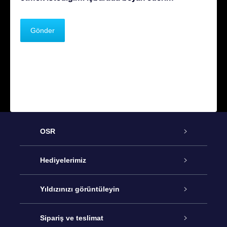
OSR
Hizmet
Hediyelerimiz
İletişim
Çevrimiçi Yıldız Hediyesi
Yıldızınızı görüntüleyin
Blogu
OSR Hediye Paketi
Star Register
Sipariş ve teslimat