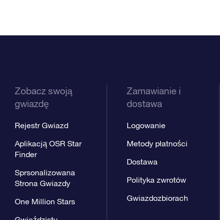
Zobacz swoją
Zamawianie i
gwiazdę
dostawa
Rejestr Gwiazd
Logowanie
Aplikacją OSR Star
Metody płatności
Finder
Dostawa
Sprsonalizowana
Polityka zwrotów
Strona Gwiazdy
Gwiazdozbiorach
One Million Stars
Gwieździsty