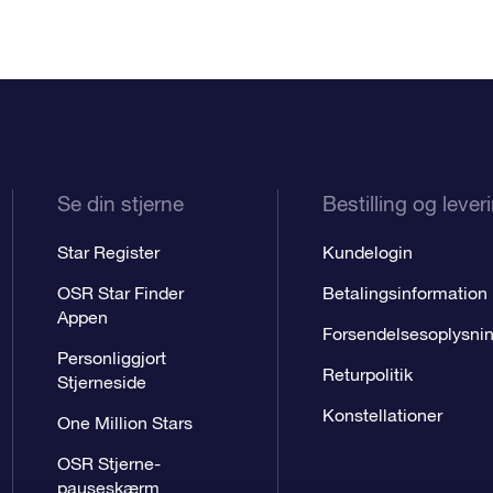
Se din stjerne
Bestilling og lever
Star Register
Kundelogin
OSR Star Finder
Betalingsinformation
Appen
Forsendelsesoplysni
Personliggjort
Returpolitik
Stjerneside
Konstellationer
One Million Stars
OSR Stjerne-
pauseskærm