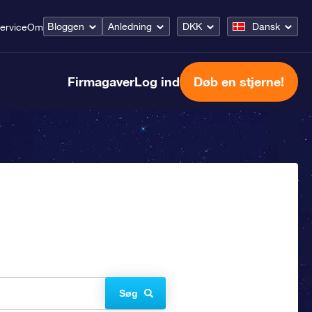
Bloggen
Anledning
DKK
Dansk
ervice
Om
Firmagaver
Log ind
Døb en stjerne!
Søg