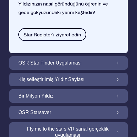
Yıldızınızın nasıl göründüğünü öğrenin ve
gece gökyüzündeki yerini keşfedin!
Star Register'ı ziyaret edin
OSR Star Finder Uygulaması
OSR Star Finder Uygulaması ile Gece
Kişiselleştirilmiş Yıldız Sayfası
Gökyüzünde Kendi Yıldızınızı Bulun
Ucretsiz Yıldız Sayfası ile Yıldız Hediyenizi
Bir Milyon Yıldız
Kişiselleştirin
Bir Milyon Yıldız Galaktik Mahallemizi
OSR Starsaver
Keşfedin
Ekranınızı OSR Starsaver ile aydınlatın
Fly me to the stars VR sanal gerçeklik
uygulaması
Online Star Register gece gökyüzünde