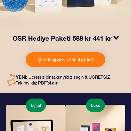
OSR Hediye Paketi
588 kr
441 kr
OSR Hediye Paketimiz ile gözleri kamaştırın! Güzel bir
zarf içinde kişiye özel hazırlanan belgelerin seçtiğiniz
Şimdi sipariş verin 441 kr !
adrese teslimatı ile çevrimiçi belgeler ve uygulamalara
erişim imkanı bu pakete dahildir. Bu, arkadaşlarınıza ve
sevdiklerinize kalıcı bir hediye vermenin büyüleyici bir
YENİ:
Ücretsiz bir takımyıldız seçin & ÜCRETSİZ
yoludur.
Takımyıldız PDF’si alın!
Dijital
Lüks