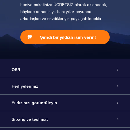
hediye paketinize ÜCRETSİZ olarak eklenecek,
böylece anneniz yıldızını yıllar boyunca
arkadaşları ve sevdikleriyle paylaşabilecektir.
Şimdi bir yıldıza isim verin!
OSR
Hizmet
Hediyelerimiz
İletişim
Çevrimiçi Yıldız Hediyesi
Yıldızınızı görüntüleyin
Blogu
OSR Hediye Paketi
Star Register
Sipariş ve teslimat