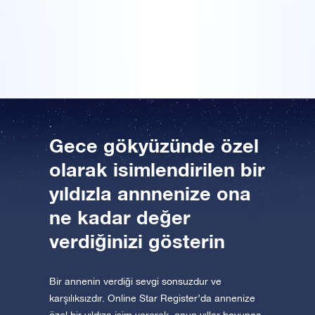
yıldızın eşsiz koordinatlarını gösteren bir sertifika da
Uygulamayı şimdi indirin ve yıldızlara uçun!
var. Bu ışıltılı Anneler Günü hediyesi anneme hoş bir
Bir Milyon Yıldız'ı ziyaret edin
sürpriz oldu!
VR sanal gerçeklikle evreni keşfedin
AppStore (iOS)
Play Store (Android)
Gece gökyüzünde özel
olarak isimlendirilen bir
yıldızla annnenize ona
ne kadar değer
verdiğinizi gösterin
Bir annenin verdiği sevgi sonsuzdur ve
karşılıksızdır. Online Star Register’da annenize