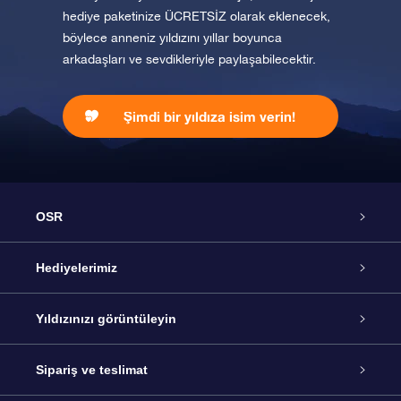
hediye paketinize ÜCRETSİZ olarak eklenecek,
böylece anneniz yıldızını yıllar boyunca
arkadaşları ve sevdikleriyle paylaşabilecektir.
Şimdi bir yıldıza isim verin!
OSR
Hizmet
Hediyelerimiz
İletişim
Çevrimiçi Yıldız Hediyesi
Yıldızınızı görüntüleyin
Blogu
OSR Hediye Paketi
Star Register
Sipariş ve teslimat