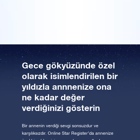
yıldızın eşsiz koordinatlarını gösteren bir sertifika da
Uygulamayı şimdi indirin ve yıldızlara uçun!
var. Bu ışıltılı Anneler Günü hediyesi anneme hoş bir
Bir Milyon Yıldız'ı ziyaret edin
sürpriz oldu!
VR sanal gerçeklikle evreni keşfedin
AppStore (iOS)
Play Store (Android)
Gece gökyüzünde özel
olarak isimlendirilen bir
yıldızla annnenize ona
ne kadar değer
verdiğinizi gösterin
Bir annenin verdiği sevgi sonsuzdur ve
karşılıksızdır. Online Star Register’da annenize