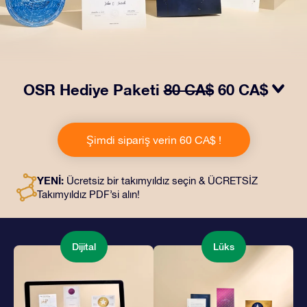
OSR Hediye Paketi
80 CA$
60 CA$
OSR Hediye Paketimiz ile gözleri kamaştırın! Güzel bir
zarf içinde kişiye özel hazırlanan belgelerin seçtiğiniz
Şimdi sipariş verin 60 CA$ !
adrese teslimatı ile çevrimiçi belgeler ve uygulamalara
erişim imkanı bu pakete dahildir. Bu, arkadaşlarınıza ve
sevdiklerinize kalıcı bir hediye vermenin büyüleyici bir
YENİ:
Ücretsiz bir takımyıldız seçin & ÜCRETSİZ
yoludur.
Takımyıldız PDF’si alın!
Dijital
Lüks