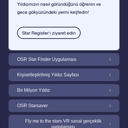
Yıldızınızın nasıl göründüğünü öğrenin ve
gece gökyüzündeki yerini keşfedin!
Star Register'ı ziyaret edin
OSR Star Finder Uygulaması
OSR Star Finder Uygulaması ile Gece
Kişiselleştirilmiş Yıldız Sayfası
Gökyüzünde Kendi Yıldızınızı Bulun
Ucretsiz Yıldız Sayfası ile Yıldız Hediyenizi
Bir Milyon Yıldız
Kişiselleştirin
Bir Milyon Yıldız Galaktik Mahallemizi
OSR Starsaver
Keşfedin
Ekranınızı OSR Starsaver ile aydınlatın
Fly me to the stars VR sanal gerçeklik
uygulaması
Online Star Register gece gökyüzünde