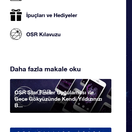
İpuçları ve Hediyeler
OSR Kılavuzu
Daha fazla makale oku
OSR Star Finder Uygulaması ile
Gece Gökyüzünde Kendi Yıldızınızı
B...