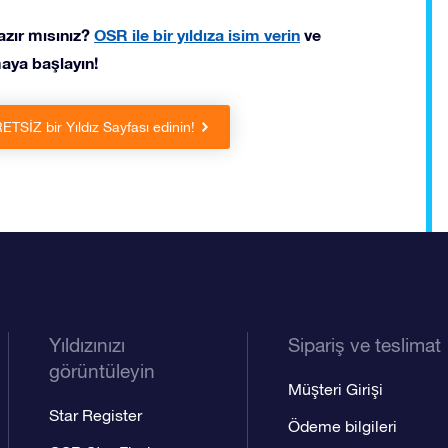
azır mısınız?
OSR ile bir yıldıza isim verin
ve
maya başlayın!
RETSİZ bir Yıldız Sayfası edinin!
Yıldızınızı
Sipariş ve teslimat
görüntüleyin
Müşteri Girişi
Star Register
Ödeme bilgileri