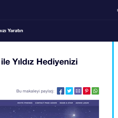
ızı Yaratın
le Yıldız Hediyenizi
Bu makaleyi paylaş: