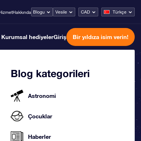
Blogu
Vesile
CAD
Türkçe
Hizmet
Hakkında
Kurumsal hediyeler
Giriş
Bir yıldıza isim verin!
Blog kategorileri
Astronomi
Çocuklar
Haberler