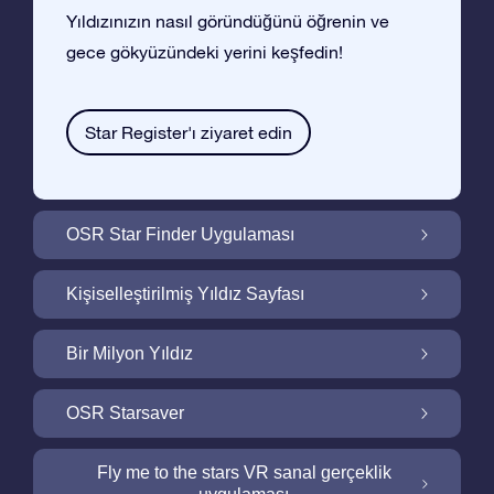
Yıldızınızın nasıl göründüğünü öğrenin ve
gece gökyüzündeki yerini keşfedin!
Star Register'ı ziyaret edin
OSR Star Finder Uygulaması
OSR Star Finder Uygulaması ile Gece
Kişiselleştirilmiş Yıldız Sayfası
Gökyüzünde Kendi Yıldızınızı Bulun
Ucretsiz Yıldız Sayfası ile Yıldız Hediyenizi
Bir Milyon Yıldız
Kişiselleştirin
Bir Milyon Yıldız Galaktik Mahallemizi
OSR Starsaver
Keşfedin
Ekranınızı OSR Starsaver ile aydınlatın
Fly me to the stars VR sanal gerçeklik