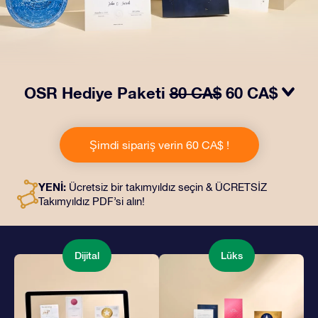
OSR Hediye Paketi
80 CA$
60 CA$
OSR Hediye Paketimiz ile gözleri kamaştırın! Güzel bir
zarf içinde kişiye özel hazırlanan belgelerin seçtiğiniz
Şimdi sipariş verin 60 CA$ !
adrese teslimatı ile çevrimiçi belgeler ve uygulamalara
erişim imkanı bu pakete dahildir. Bu, arkadaşlarınıza ve
sevdiklerinize kalıcı bir hediye vermenin büyüleyici bir
YENİ:
Ücretsiz bir takımyıldız seçin & ÜCRETSİZ
yoludur.
Takımyıldız PDF’si alın!
Dijital
Lüks