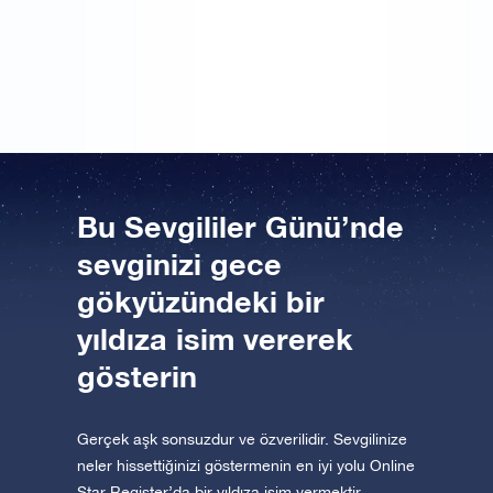
hediyesinin tüm koordinatlarını bir haritada bulabiliyor
olmak müthiş bir şey. Belki birlikte bir takımyıldız
oluştururuz, ne dersiniz?!
Bu Sevgililer Günü’nde
sevginizi gece
gökyüzündeki bir
yıldıza isim vererek
gösterin
Gerçek aşk sonsuzdur ve özverilidir. Sevgilinize
neler hissettiğinizi göstermenin en iyi yolu Online
Star Register’da bir yıldıza isim vermektir.