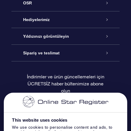
OSR
Hizmet
Hediyelerimiz
İletişim
Çevrimiçi Yıldız Hediyesi
Yıldızınızı görüntüleyin
Blogu
OSR Hediye Paketi
Star Register
Sipariş ve teslimat
Sıkça Sorulan Sorular
Muhteşem Yıldız Hediyesi
OSR Star Finder Uygulaması
Müşteri Girişi
İndirimler ve ürün güncellemeleri için
ÜCRETSİZ haber bültenimize abone
Değerlendirmeler
OSR Hediye Kartı
Kişiselleştirilmiş Yıldız Sayfası
Ödeme bilgileri
olun
Kurumsal hediyeler
Bir Milyon Yıldız
Sevkiyat bilgileri
OSR Starsaver
İade Politikası
This website uses cookies
We use cookies to personalise content and ads, to