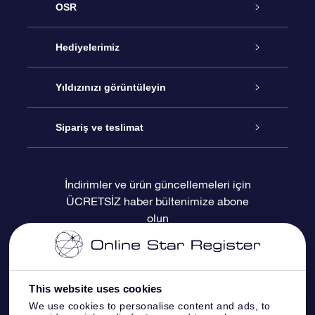
OSR
Hizmet
Hediyelerimiz
İletişim
Çevrimiçi Yıldız Hediyesi
Yıldızınızı görüntüleyin
Blogu
OSR Hediye Paketi
Star Register
Sipariş ve teslimat
Sıkça Sorulan Sorular
Muhteşem Yıldız Hediyesi
OSR Star Finder Uygulaması
Müşteri Girişi
İndirimler ve ürün güncellemeleri için
ÜCRETSİZ haber bültenimize abone
Değerlendirmeler
OSR Hediye Kartı
Kişiselleştirilmiş Yıldız Sayfası
Ödeme bilgileri
olun
Kurumsal hediyeler
Bir Milyon Yıldız
Sevkiyat bilgileri
OSR Starsaver
İade Politikası
This website uses cookies
We use cookies to personalise content and ads, to