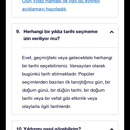
OSR Yıldız Haritası ile ilgili bu ayrıntılı
açıklamayı hazırladık
.
Herhangi bir yıldız tarihi seçmeme
izin veriliyor mu?
Evet, geçmişteki veya gelecekteki herhangi
bir tarihi seçebilirsiniz. Varsayılan olarak
bugünkü tarih atılmaktadır. Popüler
seçimlerden bazıları ilk tanıştığınız gün, bir
doğum günü, bir düğün tarihi, bir doğum
tarihi veya bir vefat gibi etkinlik veya
olaylarla ilgili tarihlerdir.
Yıldızımı nasıl görebilirim?