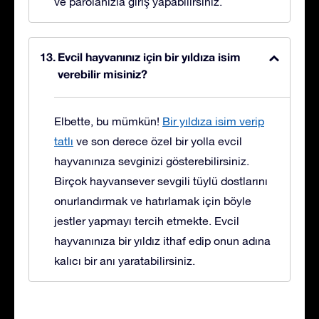
ve parolanızla giriş yapabilirsiniz.
Evcil hayvanınız için bir yıldıza isim
verebilir misiniz?
Elbette, bu mümkün!
Bir yıldıza isim verip
tatlı
ve son derece özel bir yolla evcil
hayvanınıza sevginizi gösterebilirsiniz.
Birçok hayvansever sevgili tüylü dostlarını
onurlandırmak ve hatırlamak için böyle
jestler yapmayı tercih etmekte. Evcil
hayvanınıza bir yıldız ithaf edip onun adına
kalıcı bir anı yaratabilirsiniz.