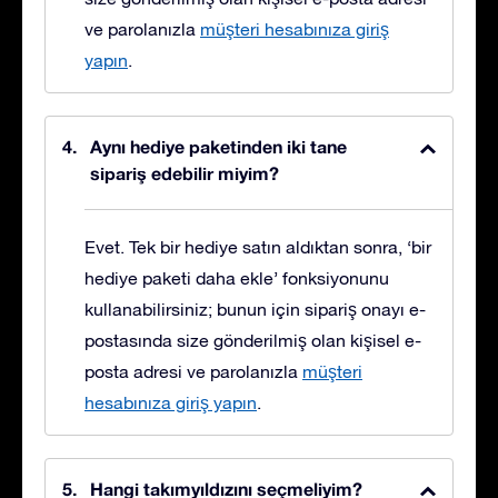
ve parolanızla
müşteri hesabınıza giriş
yapın
.
Aynı hediye paketinden iki tane
sipariş edebilir miyim?
Evet. Tek bir hediye satın aldıktan sonra, ‘bir
hediye paketi daha ekle’ fonksiyonunu
kullanabilirsiniz; bunun için sipariş onayı e-
postasında size gönderilmiş olan kişisel e-
posta adresi ve parolanızla
müşteri
hesabınıza giriş yapın
.
Hangi takımyıldızını seçmeliyim?