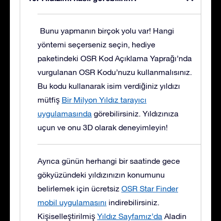
Bunu yapmanın birçok yolu var! Hangi
yöntemi seçerseniz seçin, hediye
paketindeki OSR Kod Açıklama Yaprağı’nda
vurgulanan OSR Kodu’nuzu kullanmalısınız.
Bu kodu kullanarak isim verdiğiniz yıldızı
mütfiş
Bir Milyon Yıldız tarayıcı
uygulamasında
görebilirsiniz. Yıldızınıza
uçun ve onu 3D olarak deneyimleyin!
Ayrıca günün herhangi bir saatinde gece
gökyüzündeki yıldızınızın konumunu
belirlemek için ücretsiz
OSR Star Finder
mobil uygulamasını
indirebilirsiniz.
Kişiselleştirilmiş
Yıldız Sayfamız’da
Aladin