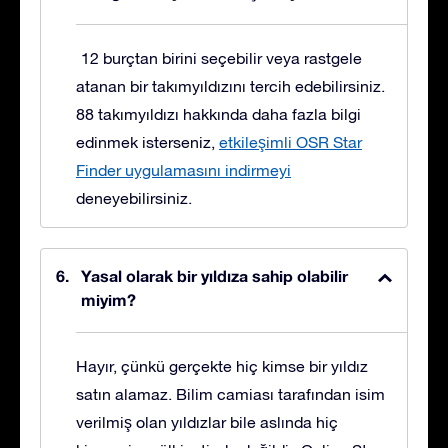
12 burçtan birini seçebilir veya rastgele
atanan bir takımyıldızını tercih edebilirsiniz.
88 takımyıldızı hakkında daha fazla bilgi
edinmek isterseniz,
etkileşimli OSR Star
Finder uygulamasını indirmeyi
deneyebilirsiniz.
Yasal olarak bir yıldıza sahip olabilir
miyim?
Hayır, çünkü gerçekte hiç kimse bir yıldız
satın alamaz. Bilim camiası tarafından isim
verilmiş olan yıldızlar bile aslında hiç