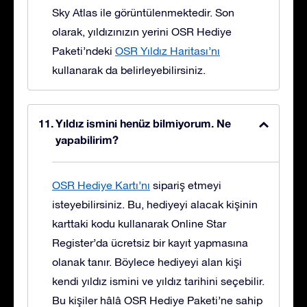
Sky Atlas ile görüntülenmektedir. Son
olarak, yıldızınızın yerini OSR Hediye
Paketi’ndeki
OSR Yıldız Haritası’nı
kullanarak da belirleyebilirsiniz.
Yıldız ismini henüz bilmiyorum. Ne
yapabilirim?
OSR Hediye Kartı’nı
sipariş etmeyi
isteyebilirsiniz. Bu, hediyeyi alacak kişinin
karttaki kodu kullanarak Online Star
Register’da ücretsiz bir kayıt yapmasına
olanak tanır. Böylece hediyeyi alan kişi
kendi yıldız ismini ve yıldız tarihini seçebilir.
Bu kişiler hâlâ OSR Hediye Paketi’ne sahip