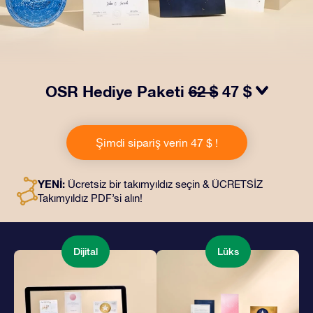
OSR Hediye Paketi
62 $
47 $
OSR Hediye Paketimiz ile gözleri kamaştırın! Güzel bir
zarf içinde kişiye özel hazırlanan belgelerin seçtiğiniz
Şimdi sipariş verin 47 $ !
adrese teslimatı ile çevrimiçi belgeler ve uygulamalara
erişim imkanı bu pakete dahildir. Bu, arkadaşlarınıza ve
sevdiklerinize kalıcı bir hediye vermenin büyüleyici bir
YENİ:
Ücretsiz bir takımyıldız seçin & ÜCRETSİZ
yoludur.
Takımyıldız PDF’si alın!
Dijital
Lüks