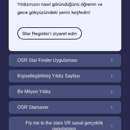
Yıldızınızın nasıl göründüğünü öğrenin ve
gece gökyüzündeki yerini keşfedin!
Star Register'ı ziyaret edin
OSR Star Finder Uygulaması
OSR Star Finder Uygulaması ile Gece
Kişiselleştirilmiş Yıldız Sayfası
Gökyüzünde Kendi Yıldızınızı Bulun
Ucretsiz Yıldız Sayfası ile Yıldız Hediyenizi
Bir Milyon Yıldız
Kişiselleştirin
Bir Milyon Yıldız Galaktik Mahallemizi
OSR Starsaver
Keşfedin
Ekranınızı OSR Starsaver ile aydınlatın
Fly me to the stars VR sanal gerçeklik
uygulaması
Online Star Register gece gökyüzünde