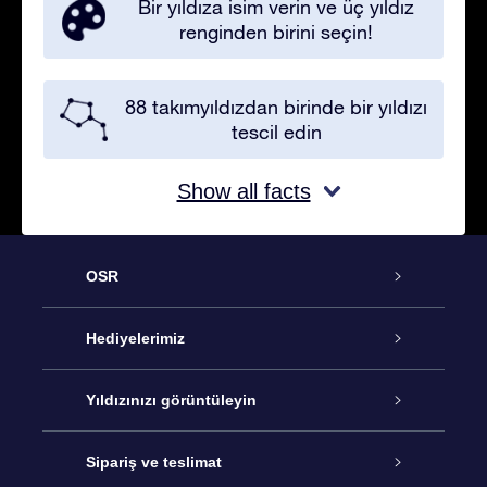
Bir yıldıza isim verin ve üç yıldız
renginden birini seçin!
88 takımyıldızdan birinde bir yıldızı
tescil edin
Show all facts
OSR
Hizmet
Hediyelerimiz
İletişim
Çevrimiçi Yıldız Hediyesi
Yıldızınızı görüntüleyin
Blogu
OSR Hediye Paketi
Star Register
Sipariş ve teslimat