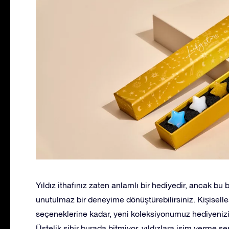
Yıldız ithafınız zaten anlamlı bir hediyedir, ancak bu
unutulmaz bir deneyime dönüştürebilirsiniz. Kişiselleş
seçeneklerine kadar, yeni koleksiyonumuz hediyenizi
Üstelik sihir burada bitmiyor, yıldızlara isim verme se