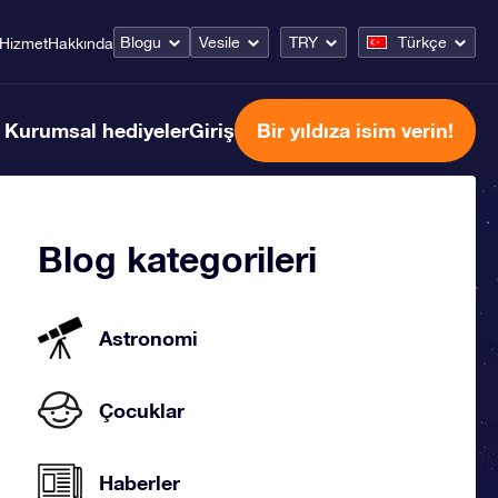
Blogu
Vesile
TRY
Türkçe
Hizmet
Hakkında
Kurumsal hediyeler
Giriş
Bir yıldıza isim verin!
Blog kategorileri
Astronomi
Çocuklar
Haberler