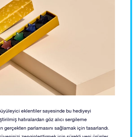
 büyüleyici eklentiler sayesinde bu hediyeyi
tirilmiş hatıralardan göz alıcı sergileme
n gerçekten parlamasını sağlamak için tasarlandı.
rüveninizi zenginleştirmek için sürekli yeni ürünler