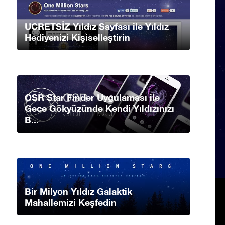
UCRETSİZ Yıldız Sayfası ile Yıldız
Hediyenizi Kişiselleştirin
OSR Star Finder Uygulaması ile
Gece Gökyüzünde Kendi Yıldızınızı
B...
Bir Milyon Yıldız Galaktik
Mahallemizi Keşfedin