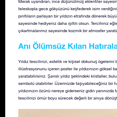
Merak uyandıran, ince düşünülmüş eklentiler sayesind
teleskopla gece gökyüzünü keşfederek isim verdiğiniz
pırıltıların parlayan bir yıldızın etrafında dönerek bü
sayesinde hediyeniz daha ışıltılı olsun. Tercihiniz eğle
çıkartmalarımız sayesinde kozmik bir atmosfer yaratab
Anı Ölümsüz Kılan Hatıral
Yıldız tescilinizi, estetik ve kişisel dokunuş ögelerini
illüstrasyonunu içeren poster ile yıldızınızın göksel ba
yaratabilirsiniz. Şanslı yıldız şeklindeki kristaller, bu
sembolü olabilirler. Üzerinizde taşıyabileceğiniz bir h
yıldızınızın özünü nereye giderseniz gidin yanınızda ta
tescilinizi ömür boyu sürecek değerli bir anıya dönüşt