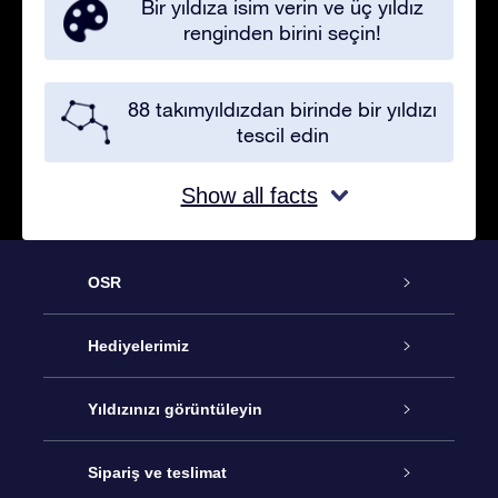
Bir yıldıza isim verin ve üç yıldız
renginden birini seçin!
88 takımyıldızdan birinde bir yıldızı
tescil edin
Show all facts
OSR
Hizmet
Hediyelerimiz
İletişim
Çevrimiçi Yıldız Hediyesi
Yıldızınızı görüntüleyin
Blogu
OSR Hediye Paketi
Star Register
Sipariş ve teslimat