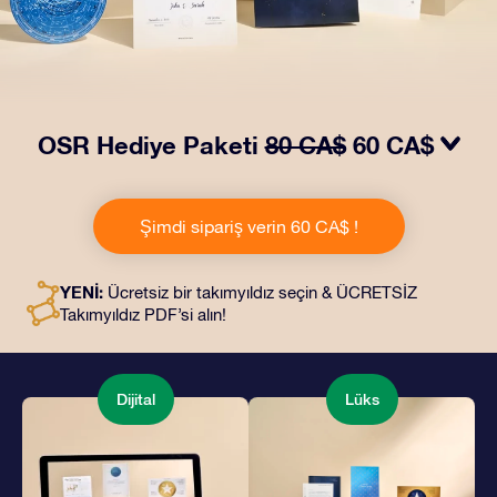
OSR Hediye Paketi
80 CA$
60 CA$
OSR Hediye Paketimiz ile gözleri kamaştırın! Güzel bir
zarf içinde kişiye özel hazırlanan belgelerin seçtiğiniz
Şimdi sipariş verin 60 CA$ !
adrese teslimatı ile çevrimiçi belgeler ve uygulamalara
erişim imkanı bu pakete dahildir. Bu, arkadaşlarınıza ve
sevdiklerinize kalıcı bir hediye vermenin büyüleyici bir
YENİ:
Ücretsiz bir takımyıldız seçin & ÜCRETSİZ
yoludur.
Takımyıldız PDF’si alın!
Dijital
Lüks