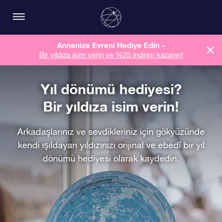
Annenize Evreni Hediye Edin –
Bir yıldıza isim verin ve %25 indirim kazanın!
Yıl dönümü hediyesi?
Bir yıldıza isim verin!
Arkadaşlarınız ve sevdikleriniz için gökyüzünde
kendi ışıldayan yıldızınızı orijinal ve ebedî bir yıl
dönümü hediyesi olarak kaydedin.