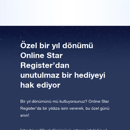
Uygulamayı şimdi indirin ve yıldızlara uçun!
Bir Milyon Yıldız'ı ziyaret edin
VR sanal gerçeklikle evreni keşfedin
Özel bir yıl dönümü
AppStore (iOS)
Play Store (Android)
Online Star
Register’dan
unutulmaz bir hediyeyi
hak ediyor
Bir yıl dönümünü mü kutluyorsunuz? Online Star
Register’da bir yıldıza isim vererek, bu özel günü
anın!