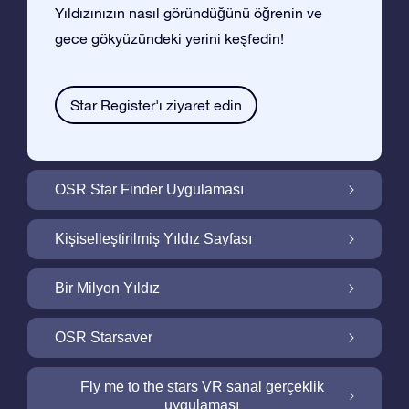
Yıldızınızın nasıl göründüğünü öğrenin ve
gece gökyüzündeki yerini keşfedin!
Star Register'ı ziyaret edin
OSR Star Finder Uygulaması
OSR Star Finder Uygulaması ile Gece
Kişiselleştirilmiş Yıldız Sayfası
Gökyüzünde Kendi Yıldızınızı Bulun
Ucretsiz Yıldız Sayfası ile Yıldız Hediyenizi
Bir Milyon Yıldız
Kişiselleştirin
Bir Milyon Yıldız Galaktik Mahallemizi
OSR Starsaver
Keşfedin
Ekranınızı OSR Starsaver ile aydınlatın
Fly me to the stars VR sanal gerçeklik
uygulaması
Online Star Register gece gökyüzünde