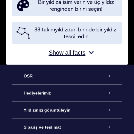
Bir yıldıza isim verin ve üç yıldız
renginden birini seçin!
88 takımyıldızdan birinde bir yıldızı
tescil edin
Show all facts
OSR
Hizmet
Hediyelerimiz
İletişim
Çevrimiçi Yıldız Hediyesi
Yıldızınızı görüntüleyin
Blogu
OSR Hediye Paketi
Star Register
Sipariş ve teslimat