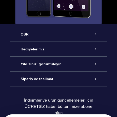
OSR
Hizmet
Hediyelerimiz
İletişim
Çevrimiçi Yıldız Hediyesi
Yıldızınızı görüntüleyin
Blogu
OSR Hediye Paketi
Star Register
Sipariş ve teslimat
Sıkça Sorulan Sorular
Muhteşem Yıldız Hediyesi
OSR Star Finder Uygulaması
Müşteri Girişi
İndirimler ve ürün güncellemeleri için
ÜCRETSİZ haber bültenimize abone
Değerlendirmeler
OSR Hediye Kartı
Kişiselleştirilmiş Yıldız Sayfası
Ödeme bilgileri
olun