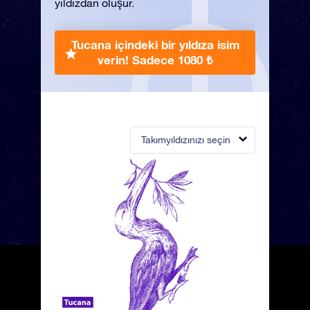
yıldızdan oluşur.
Tucana içindeki bir yıldıza isim
verin!
Sadece 1080 ₺
Takımyıldızınızı seçin