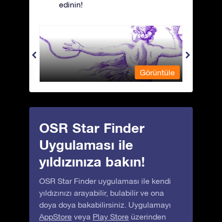
edinin!
Andromeda - Zincirli Prenses
Antli
üntüle
Görüntüle
OSR Star Finder
Uygulaması ile
yıldızınıza bakın!
OSR Star Finder uygulaması ile kendi
yıldızınızı arayabilir, bulabilir ve ona
doya doya bakabilirsiniz. Uygulamayı
AppStore
veya
Play Store
üzerinden