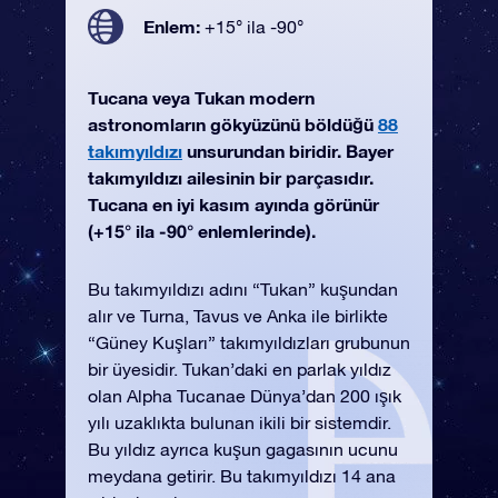
Enlem:
+15° ila -90°
Tucana veya Tukan modern
astronomların gökyüzünü böldüğü
88
takımyıldızı
unsurundan biridir. Bayer
takımyıldızı ailesinin bir parçasıdır.
Tucana en iyi kasım ayında görünür
(+15° ila -90° enlemlerinde).
Bu takımyıldızı adını “Tukan” kuşundan
alır ve Turna, Tavus ve Anka ile birlikte
“Güney Kuşları” takımyıldızları grubunun
bir üyesidir. Tukan’daki en parlak yıldız
olan Alpha Tucanae Dünya’dan 200 ışık
yılı uzaklıkta bulunan ikili bir sistemdir.
Bu yıldız ayrıca kuşun gagasının ucunu
meydana getirir. Bu takımyıldızı 14 ana