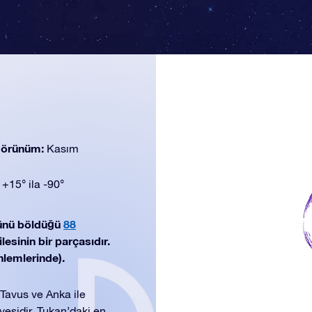
 görünüm:
Kasım
:
+15° ila -90°
ünü böldüğü
88
lesinin bir parçasıdır.
nlemlerinde).
 Tavus ve Anka ile
üyesidir. Tukan’daki en