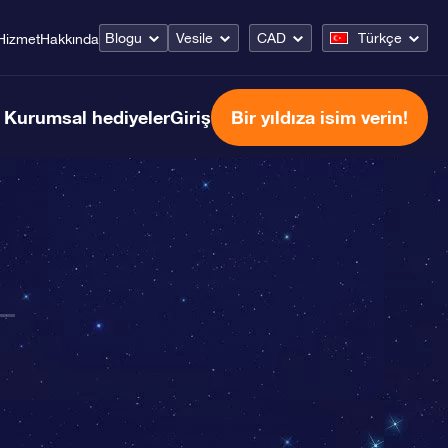
Blogu
Vesile
CAD
Türkçe
Hizmet
Hakkında
Kurumsal hediyeler
Giriş
Bir yıldıza isim verin!