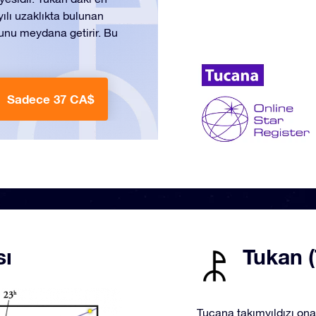
ılı uzaklıkta bulunan
ucunu meydana getirir. Bu
Sadece 37 CA$
sı
Tukan (
Tucana takımyıldızı ona 