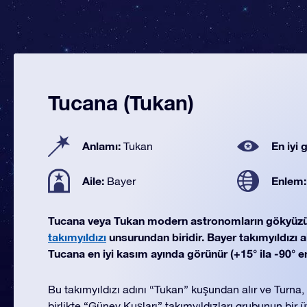
Tucana (Tukan)
Anlamı:
En iyi
Tukan
Aile:
Enlem
Bayer
Tucana veya Tukan modern astronomların gökyüz
takımyıldızı
unsurundan biridir. Bayer takımyıldızı ai
Tucana en iyi kasım ayında görünür (+15° ila -90° e
Bu takımyıldızı adını “Tukan” kuşundan alır ve Turna,
birlikte “Güney Kuşları” takımyıldızları grubunun bir 