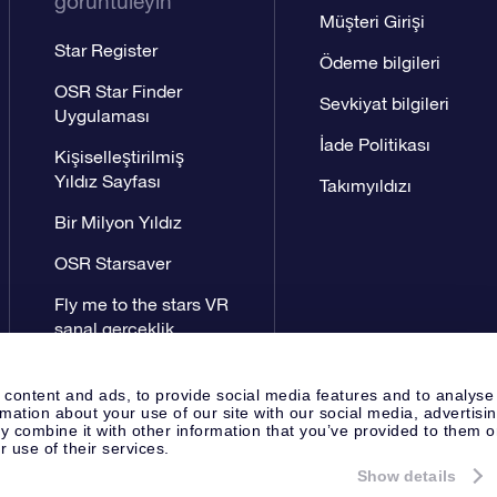
görüntüleyin
Müşteri Girişi
Star Register
Ödeme bilgileri
OSR Star Finder
Sevkiyat bilgileri
Uygulaması
İade Politikası
Kişiselleştirilmiş
Yıldız Sayfası
Takımyıldızı
Bir Milyon Yıldız
OSR Starsaver
Fly me to the stars VR
sanal gerçeklik
uygulaması
 content and ads, to provide social media features and to analyse
rmation about your use of our site with our social media, advertisi
 combine it with other information that you’ve provided to them o
r use of their services.
Show details
Yayın Sayfası
OSR Gizlilik Bildir
Apeldoorn, The Netherlands