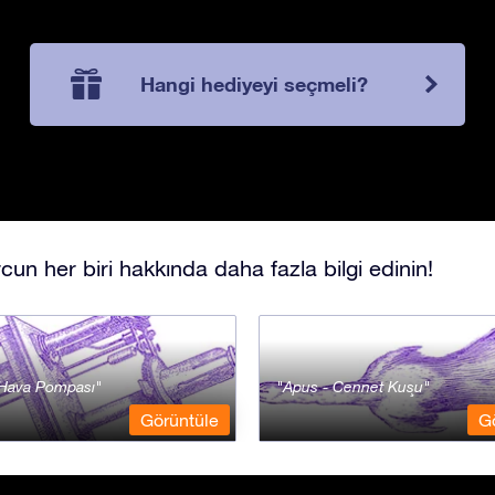
Hangi hediyeyi seçmeli?
cun her biri hakkında daha fazla bilgi edinin!
- Hava Pompası
Apus - Cennet Kuşu
Görüntüle
G