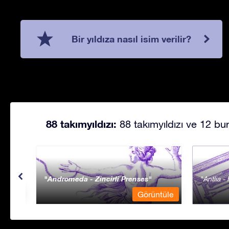
Bir yıldıza nasıl isim verilir?
88 takımyıldızı:
88 takımyıldızı ve 12 bur
Andromeda - Zincirli Prenses
Antlia 
ntüle
Görüntüle