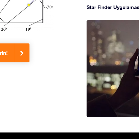
Star Finder Uygulaması
rin!