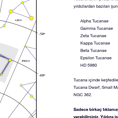
yıldızlardan bazıları şunl
Alpha Tucanae
Gamma Tucanae
Zeta Tucanae
Kappa Tucanae
Beta Tucanae
Epsilon Tucanae
HD 5980
Tucana içinde keşfedile
Tucana Dwarf, Small M
NGC 362.
Sadece birkaç tıklamay
verebilirsiniz. Yıldıza