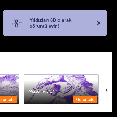
Yıldızları 3B olarak
görüntüleyin!
Aquila - Kartal
Aqua
örüntüle
Görüntüle