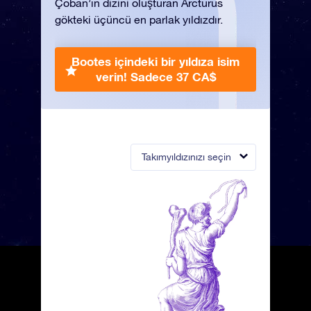
Çoban’ın dizini oluşturan Arcturus
gökteki üçüncü en parlak yıldızdır.
Bootes içindeki bir yıldıza isim
verin!
Sadece 37 CA$
Takımyıldızınızı seçin