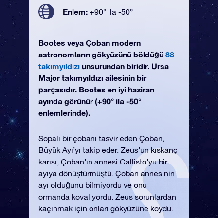
Enlem:
+90° ila -50°
Bootes veya Çoban modern
astronomların gökyüzünü böldüğü
88
takımyıldızı
unsurundan biridir. Ursa
Major takımyıldızı ailesinin bir
parçasıdır. Bootes en iyi haziran
ayında görünür (+90° ila -50°
enlemlerinde).
Sopalı bir çobanı tasvir eden Çoban,
Büyük Ayı’yı takip eder. Zeus’un kıskanç
karısı, Çoban’ın annesi Callisto’yu bir
ayıya dönüştürmüştü. Çoban annesinin
ayı olduğunu bilmiyordu ve onu
ormanda kovalıyordu. Zeus sorunlardan
kaçınmak için onları gökyüzüne koydu.