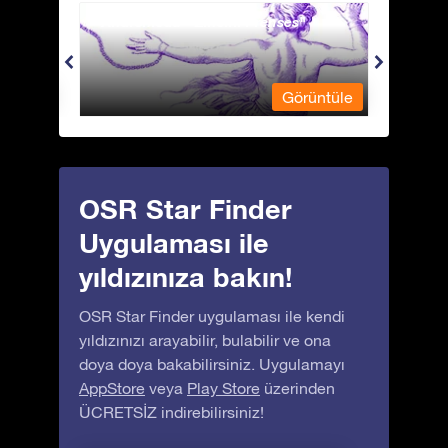
Andromeda - Zincirli Prenses
Antli
üntüle
Görüntüle
OSR Star Finder
Uygulaması ile
yıldızınıza bakın!
OSR Star Finder uygulaması ile kendi
yıldızınızı arayabilir, bulabilir ve ona
doya doya bakabilirsiniz. Uygulamayı
AppStore
veya
Play Store
üzerinden
ÜCRETSİZ indirebilirsiniz!