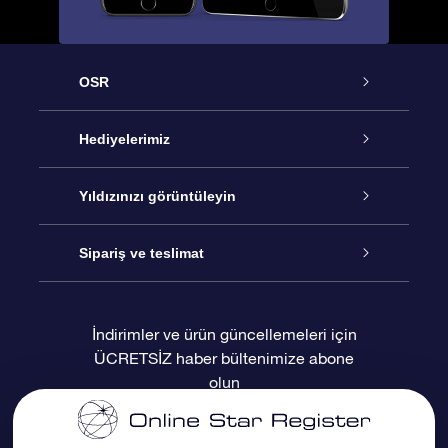
OSR
Hizmet
Hediyelerimiz
İletişim
Çevrimiçi Yıldız Hediyesi
Yıldızınızı görüntüleyin
Blogu
OSR Hediye Paketi
Star Register
Sipariş ve teslimat
Sıkça Sorulan Sorular
Muhteşem Yıldız Hediyesi
OSR Star Finder Uygulaması
Müşteri Girişi
İndirimler ve ürün güncellemeleri için
ÜCRETSİZ haber bültenimize abone
Değerlendirmeler
OSR Hediye Kartı
Kişiselleştirilmiş Yıldız Sayfası
Ödeme bilgileri
olun
Kurumsal hediyeler
Bir Milyon Yıldız
Sevkiyat bilgileri