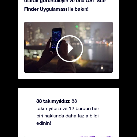
olarak görüntüleyin ve ona OST Star
Finder Uygulaması ile bakın!
88 takımyıldızı:
88
takımyıldızı ve 12 burcun her
biri hakkında daha fazla bilgi
edinin!