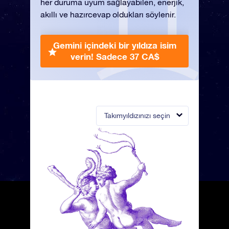
her duruma uyum sağlayabilen, enerjik,
akıllı ve hazırcevap oldukları söylenir.
Gemini içindeki bir yıldıza isim
verin!
Sadece 37 CA$
Takımyıldızınızı seçin