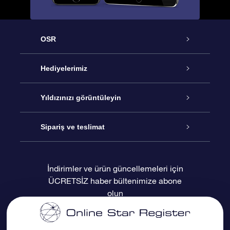
OSR
Hizmet
Hediyelerimiz
İletişim
Çevrimiçi Yıldız Hediyesi
Yıldızınızı görüntüleyin
Blogu
OSR Hediye Paketi
Star Register
Sipariş ve teslimat
Sıkça Sorulan Sorular
Muhteşem Yıldız Hediyesi
OSR Star Finder Uygulaması
Müşteri Girişi
İndirimler ve ürün güncellemeleri için
ÜCRETSİZ haber bültenimize abone
Değerlendirmeler
OSR Hediye Kartı
Kişiselleştirilmiş Yıldız Sayfası
Ödeme bilgileri
olun
Kurumsal hediyeler
Bir Milyon Yıldız
Sevkiyat bilgileri