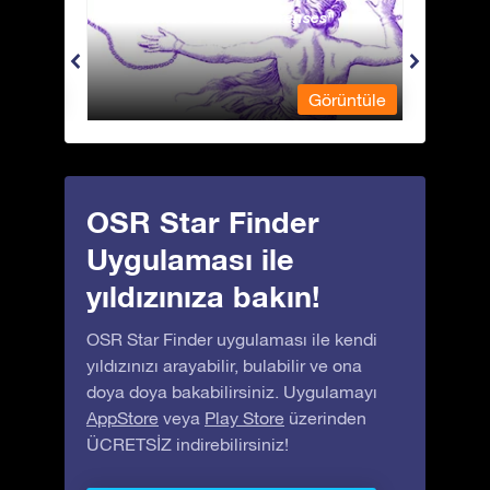
Andromeda - Zincirli Prenses
Antli
üntüle
Görüntüle
OSR Star Finder
Uygulaması ile
yıldızınıza bakın!
OSR Star Finder uygulaması ile kendi
yıldızınızı arayabilir, bulabilir ve ona
doya doya bakabilirsiniz. Uygulamayı
AppStore
veya
Play Store
üzerinden
ÜCRETSİZ indirebilirsiniz!