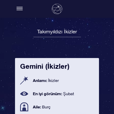
Takımyıldızı İkizler
Gemini (İkizler)
Anlamı:
İkizler
En iyi görünüm:
Şubat
Aile:
Burç