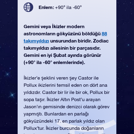
Enlem:
+90° ila -60°
Gemini veya İkizler modern
astronomların gökyüzünü böldüğü
88
takımyıldızı
unsurundan biridir. Zodiac
takımyıldızı ailesinin bir parçasıdır.
Gemini en iyi Şubat ayında görünür
(+90° ila -60° enlemlerinde).
İkizler’e şeklini veren şey Castor ile
Pollux ikizlerini temsil eden on dört ana
yıldızdır. Castor bir lir ile bir ok, Pollux bir
sopa taşır. İkizler Altın Post’u arayan
Jason’ın gemisinde denizci olarak görev
yapmıştı. Bunlardan en parlağı
gökyüzündeki 17. en parlak yıldız olan
Pollux’tur. İkizler burcunda doğanların