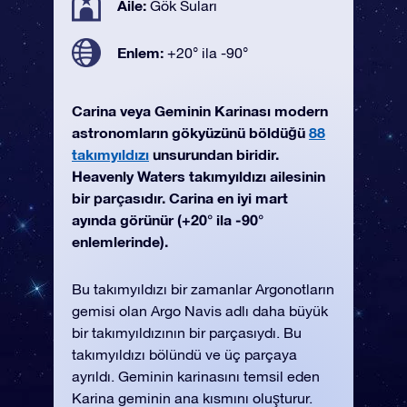
Aile:
Gök Suları
Enlem:
+20° ila -90°
Carina veya Geminin Karinası modern
astronomların gökyüzünü böldüğü
88
takımyıldızı
unsurundan biridir.
Heavenly Waters takımyıldızı ailesinin
bir parçasıdır. Carina en iyi mart
ayında görünür (+20° ila -90°
enlemlerinde).
Bu takımyıldızı bir zamanlar Argonotların
gemisi olan Argo Navis adlı daha büyük
bir takımyıldızının bir parçasıydı. Bu
takımyıldızı bölündü ve üç parçaya
ayrıldı. Geminin karinasını temsil eden
Karina geminin ana kısmını oluşturur.