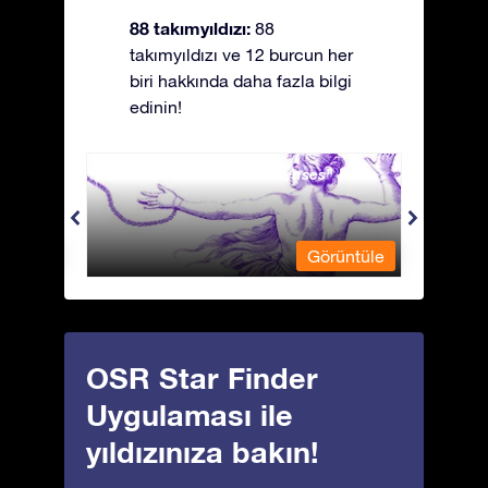
88 takımyıldızı:
88
takımyıldızı ve 12 burcun her
biri hakkında daha fazla bilgi
edinin!
Andromeda - Zincirli Prenses
Antli
üntüle
Görüntüle
OSR Star Finder
Uygulaması ile
yıldızınıza bakın!