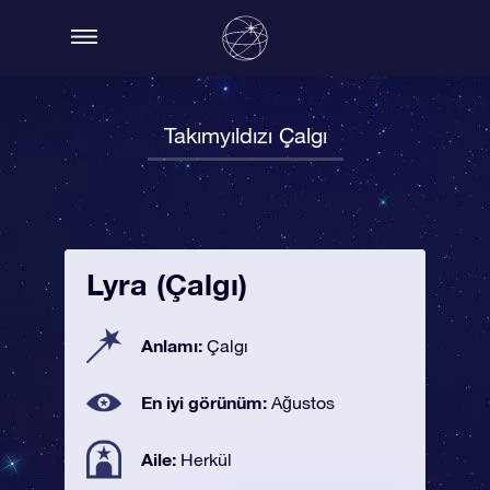
Takımyıldızı Çalgı
Lyra (Çalgı)
Anlamı:
Çalgı
En iyi görünüm:
Ağustos
Aile:
Herkül