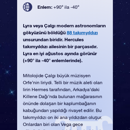
Enlem:
+90° ila -40°
Lyra veya Çalgı modern astronomların
gökyüzünü böldüğü
88 takımyıldızı
unsurundan biridir. Hercules
takımyıldızı ailesinin bir parçasıdır.
Lyra en iyi ağustos ayında görünür
(+90° ila -40° enlemlerinde).
Mitolojide Çalgı büyük müzisyen
Orfe’nin liriydi. Telli bir müzik aleti olan
lirin Hermes tarafından, Arkadya’daki
Killene Dağı’nda bulunan mağarasının
önünde dolaşan bir kaplumbağanın
kabuğundan yapıldığı rivayet edilir. Bu
takımyıldızı on iki ana yıldızdan oluşur.
Onlardan biri olan Vega gece