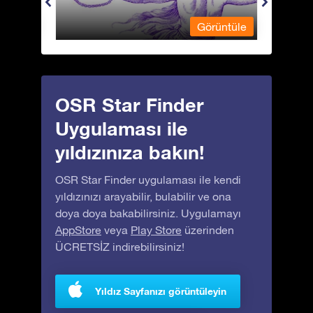
üntüle
Görüntüle
OSR Star Finder
Uygulaması ile
yıldızınıza bakın!
OSR Star Finder uygulaması ile kendi
yıldızınızı arayabilir, bulabilir ve ona
doya doya bakabilirsiniz. Uygulamayı
AppStore
veya
Play Store
üzerinden
ÜCRETSİZ indirebilirsiniz!
Yıldız Sayfanızı görüntüleyin