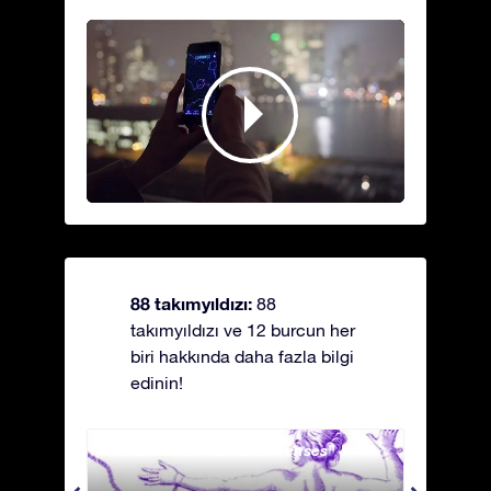
88 takımyıldızı:
88
takımyıldızı ve 12 burcun her
biri hakkında daha fazla bilgi
edinin!
Andromeda - Zincirli Prenses
Antli