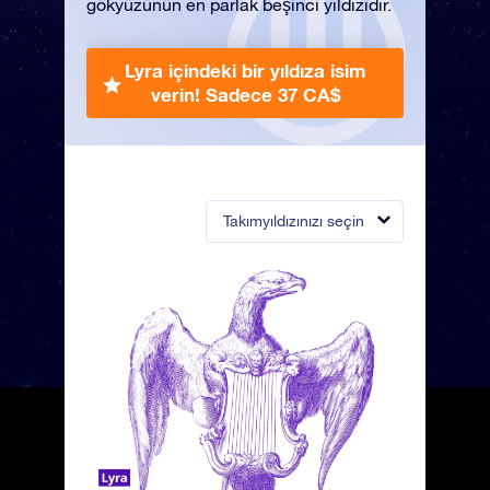
gökyüzünün en parlak beşinci yıldızıdır.
Lyra içindeki bir yıldıza isim
verin!
Sadece 37 CA$
Takımyıldızınızı seçin