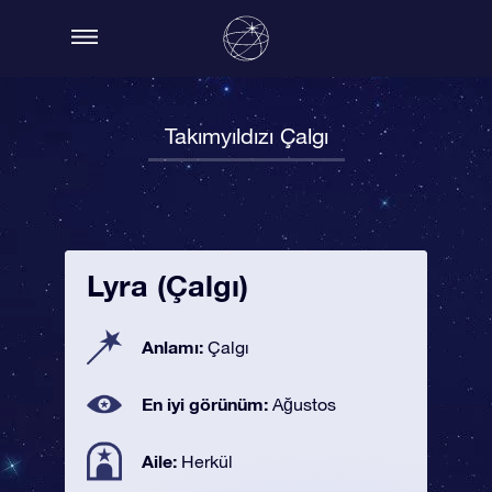
Takımyıldızı Çalgı
Lyra (Çalgı)
Anlamı:
Çalgı
En iyi görünüm:
Ağustos
Aile:
Herkül