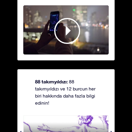
88 takımyıldızı:
88
takımyıldızı ve 12 burcun her
biri hakkında daha fazla bilgi
edinin!
Andromeda - Zincirli Prenses
Antli