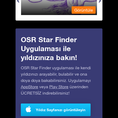
üntüle
Görüntüle
OSR Star Finder
Uygulaması ile
yıldızınıza bakın!
OSR Star Finder uygulaması ile kendi
yıldızınızı arayabilir, bulabilir ve ona
doya doya bakabilirsiniz. Uygulamayı
AppStore
veya
Play Store
üzerinden
ÜCRETSİZ indirebilirsiniz!
Yıldız Sayfanızı görüntüleyin