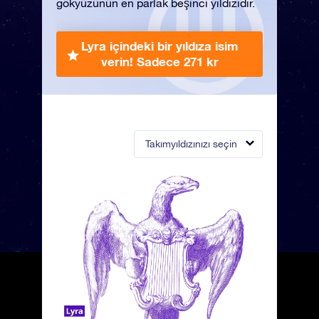
gökyüzünün en parlak beşinci yıldızıdır.
Lyra içindeki bir yıldıza isim
verin!
Sadece 271 kr
Takımyıldızınızı seçin