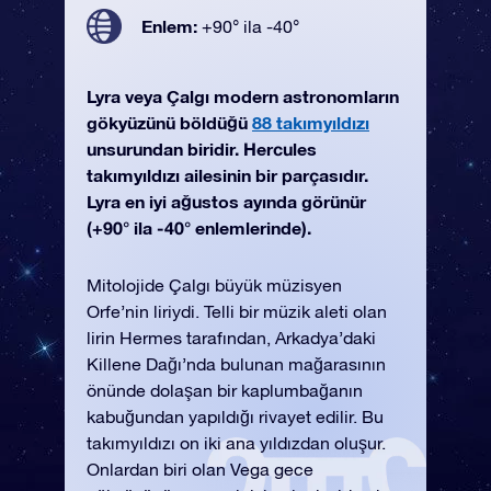
Enlem:
+90° ila -40°
Lyra veya Çalgı modern astronomların
gökyüzünü böldüğü
88 takımyıldızı
unsurundan biridir. Hercules
takımyıldızı ailesinin bir parçasıdır.
Lyra en iyi ağustos ayında görünür
(+90° ila -40° enlemlerinde).
Mitolojide Çalgı büyük müzisyen
Orfe’nin liriydi. Telli bir müzik aleti olan
lirin Hermes tarafından, Arkadya’daki
Killene Dağı’nda bulunan mağarasının
önünde dolaşan bir kaplumbağanın
kabuğundan yapıldığı rivayet edilir. Bu
takımyıldızı on iki ana yıldızdan oluşur.
Onlardan biri olan Vega gece