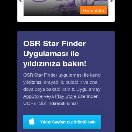
üntüle
Görüntüle
OSR Star Finder
Uygulaması ile
yıldızınıza bakın!
OSR Star Finder uygulaması ile kendi
yıldızınızı arayabilir, bulabilir ve ona
doya doya bakabilirsiniz. Uygulamayı
AppStore
veya
Play Store
üzerinden
ÜCRETSİZ indirebilirsiniz!
Yıldız Sayfanızı görüntüleyin