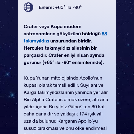
Enlem:
+65° ila -90°
Crater veya Kupa modern
astronomların gökyüzünü böldüğü
88
takımyıldızı
unsurundan biridir.
Hercules takımyıldızı ailesinin bir
parçasıdır. Crater en iyi nisan ayında
görünür (+65° ila -90° enlemlerinde).
Kupa Yunan mitolojisinde Apollo’nun
kupası olarak temsil edilir. Suyılanı ve
Karga takımyıldızlarının yanında yer alır.
Biri Alpha Crateris olmak üzere, altı ana
yıldız içerir. Bu yıldız Güneş’ten 80 kat
daha parlaktır ve yaklaşık 174 ışık yılı
uzakta bulunur. Karganın Apollo’yu
susuz bırakması ve onu öfkelendirmesi