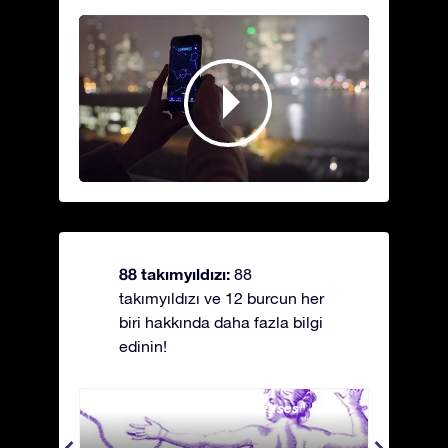
88 takımyıldızı:
88
takımyıldızı ve 12 burcun her
biri hakkında daha fazla bilgi
edinin!
Andromeda - Zincirli Prenses
Antli