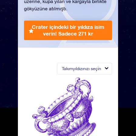
üzerine, kupa yılan ve kargayla birlikte
gökyüzüne atılmıştı.
Crater içindeki bir yıldıza isim
verin!
Sadece 271 kr
Takımyıldızınızı seçin