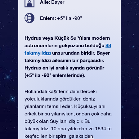
Aile:
Bayer
Enlem:
+5° ila -90°
Hydrus veya Küçük Su Yılanı modern
astronomların gökyüzünü böldüğü
88
takımyıldızı
unsurundan biridir. Bayer
takımyıldızı ailesinin bir parçasıdır.
Hydrus en iyi aralık ayında görünür
(+5° ila -90° enlemlerinde).
Hollandalı kaşiflerin denizlerdeki
yolculuklarında gördükleri deniz
yılanlarını temsil eder. Küçüksuyılanı
erkek bir su yılanıyken, ondan çok daha
büyük olan Suyılanı dişidir. Bu
takımyıldızı 10 ana yıldızdan ve 1834’te
keşfedilen bir spiral galaksiden