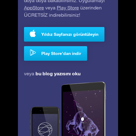
doya doya bakabilirsiniz. Uygulamayı
AppStore
veya
Play Store
üzerinden
ÜCRETSİZ indirebilirsiniz!
Yıldız Sayfanızı görüntüleyin
Play Store’dan indir
bu blog yazısını oku
veya