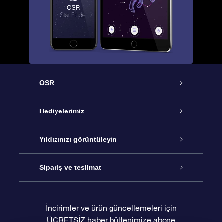
OSR
Hizmet
Hediyelerimiz
İletişim
Çevrimiçi Yıldız Hediyesi
Yıldızınızı görüntüleyin
Blogu
OSR Hediye Paketi
Star Register
Sipariş ve teslimat
Sıkça Sorulan Sorular
Muhteşem Yıldız Hediyesi
OSR Star Finder Uygulaması
Müşteri Girişi
İndirimler ve ürün güncellemeleri için
ÜCRETSİZ haber bültenimize abone
Değerlendirmeler