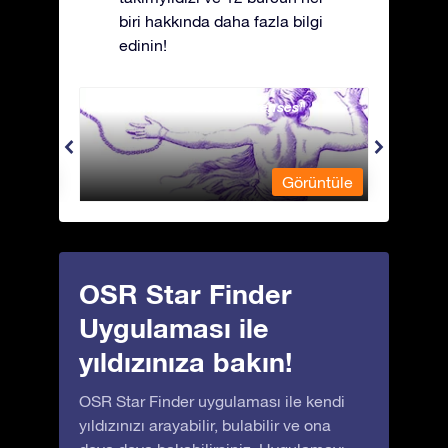
biri hakkında daha fazla bilgi
edinin!
Andromeda - Zincirli Prenses
Antli
üntüle
Görüntüle
OSR Star Finder
Uygulaması ile
yıldızınıza bakın!
OSR Star Finder uygulaması ile kendi
yıldızınızı arayabilir, bulabilir ve ona