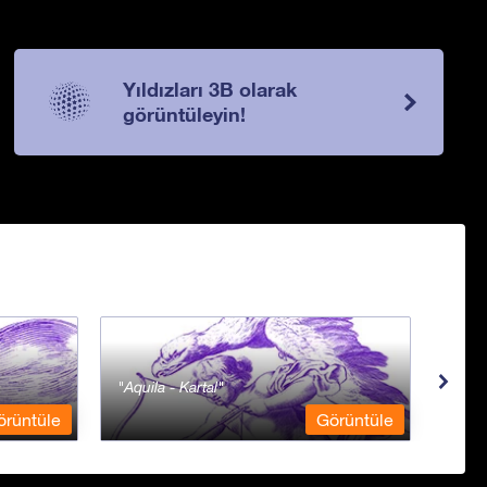
Yıldızları 3B olarak
görüntüleyin!
Aquila - Kartal
Aqua
örüntüle
Görüntüle