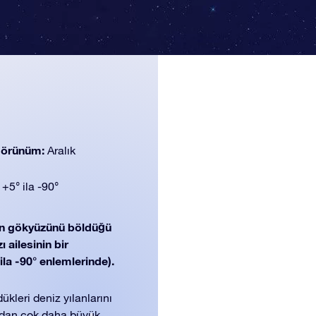
 görünüm:
Aralık
:
+5° ila -90°
ın gökyüzünü böldüğü
 ailesinin bir
ila -90° enlemlerinde).
ükleri deniz yılanlarını
ondan çok daha büyük