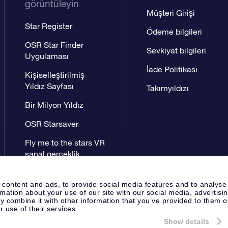
görüntüleyin
Müşteri Girişi
Star Register
Ödeme bilgileri
OSR Star Finder
Sevkiyat bilgileri
Uygulaması
İade Politikası
Kişiselleştirilmiş
Yıldız Sayfası
Takımyıldızı
Bir Milyon Yıldız
OSR Starsaver
Fly me to the stars VR
sanal gerçeklik
uygulaması
 content and ads, to provide social media features and to analyse
rmation about your use of our site with our social media, advertisi
 combine it with other information that you’ve provided to them o
r use of their services.
Show details
Yayın Sayfası
OSR Gizlilik Bildir
Apeldoorn, The Netherlands