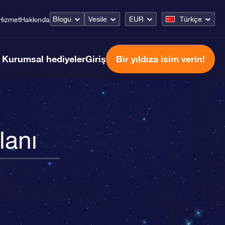
Blogu
Vesile
EUR
Türkçe
Hizmet
Hakkında
Kurumsal hediyeler
Giriş
Bir yıldıza isim verin!
lanı