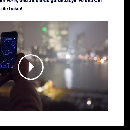
 isim verin, onu 3B olarak görüntüleyin ve ona OST
 ile bakın!