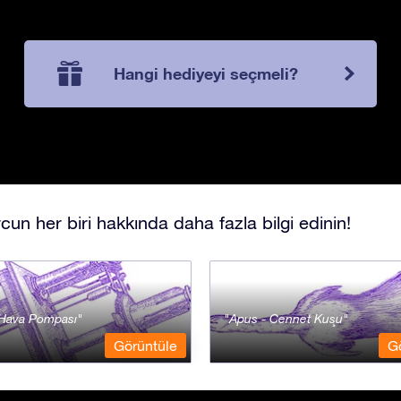
Hangi hediyeyi seçmeli?
cun her biri hakkında daha fazla bilgi edinin!
- Hava Pompası
Apus - Cennet Kuşu
Görüntüle
G