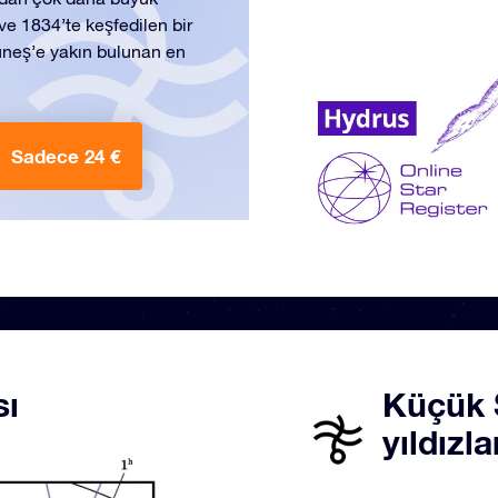
 ve 1834’te keşfedilen bir
Güneş’e yakın bulunan en
Sadece 24 €
sı
Küçük S
yıldızla