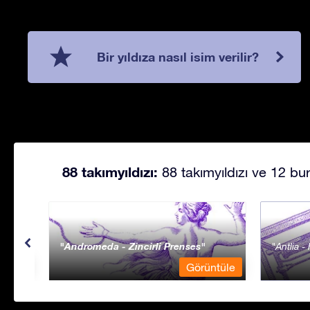
Bir yıldıza nasıl isim verilir?
88 takımyıldızı:
88 takımyıldızı ve 12 bur
Andromeda - Zincirli Prenses
Antlia 
ntüle
Görüntüle