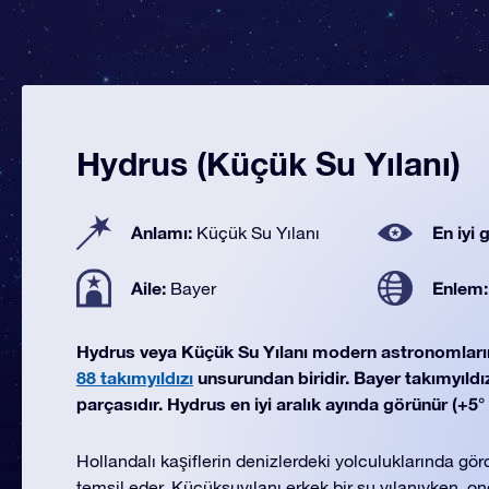
Hydrus (Küçük Su Yılanı)
Anlamı:
En iyi
Küçük Su Yılanı
Aile:
Enlem
Bayer
Hydrus veya Küçük Su Yılanı modern astronomlar
88 takımyıldızı
unsurundan biridir. Bayer takımyıldızı
parçasıdır. Hydrus en iyi aralık ayında görünür (+5° 
Hollandalı kaşiflerin denizlerdeki yolculuklarında görd
temsil eder. Küçüksuyılanı erkek bir su yılanıyken, 