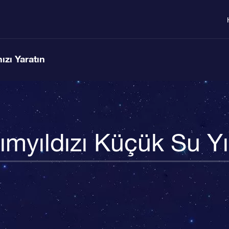
ızı Yaratın
ımyıldızı Küçük Su Yı