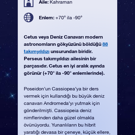
Aile:
Kahraman
Enlem:
+70° ila -90°
Cetus veya Deniz Canavarı modern
astronomların gökyüzünü böldüğü
88
takımyıldızı
unsurundan biridir.
Perseus takımyıldızı ailesinin bir
parçasıdır. Cetus en iyi aralık ayında
görünür (+70° ila -90° enlemlerinde).
Poseidon’un Cassiopea’ya bir ders
vermek için kullandığı bu büyük deniz
canavarı Andromeda’yı yutmak için
gönderilmişti. Cassiopeia deniz
nimflerinden daha güzel olmakla
övünüyordu. Yunanlıların bu hibrit
yaratığı devasa bir çeneye, küçük ellere,