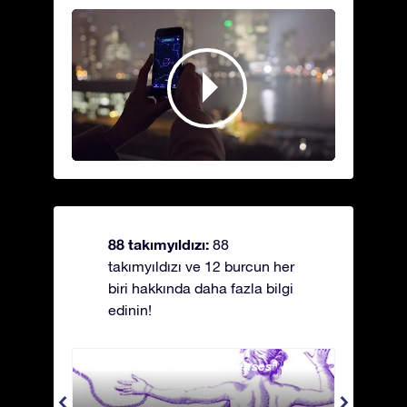
88 takımyıldızı:
88
takımyıldızı ve 12 burcun her
biri hakkında daha fazla bilgi
edinin!
Andromeda - Zincirli Prenses
Antli