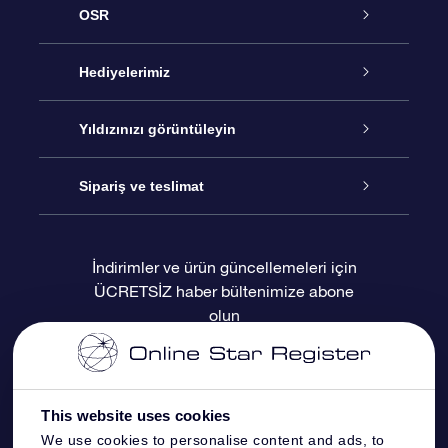
OSR
Hizmet
Hediyelerimiz
İletişim
Çevrimiçi Yıldız Hediyesi
Yıldızınızı görüntüleyin
Blogu
OSR Hediye Paketi
Star Register
Sipariş ve teslimat
Sıkça Sorulan Sorular
Muhteşem Yıldız Hediyesi
OSR Star Finder Uygulaması
Müşteri Girişi
İndirimler ve ürün güncellemeleri için
ÜCRETSİZ haber bültenimize abone
Değerlendirmeler
OSR Hediye Kartı
Kişiselleştirilmiş Yıldız Sayfası
Ödeme bilgileri
olun
Kurumsal hediyeler
Bir Milyon Yıldız
Sevkiyat bilgileri
OSR Starsaver
İade Politikası
This website uses cookies
We use cookies to personalise content and ads, to