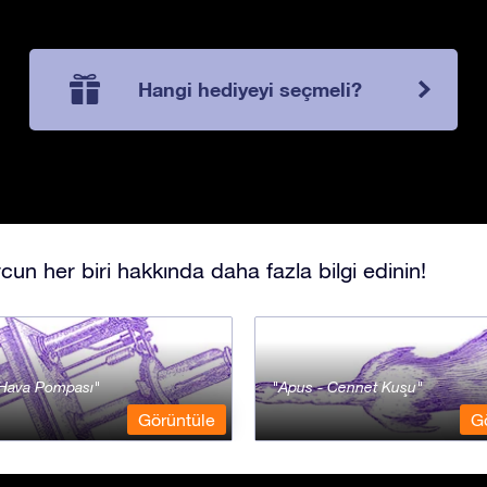
Hangi hediyeyi seçmeli?
cun her biri hakkında daha fazla bilgi edinin!
- Hava Pompası
Apus - Cennet Kuşu
Görüntüle
G