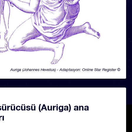
Auriga (Johannes Hevelius) - Adaptasyon: Online Star Register ©
sürücüsü (Auriga) ana
rı