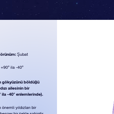
 görünüm:
Şubat
:
+90° ila -40°
n gökyüzünü böldüğü
ızı ailesinin bir
 ila -40° enlemlerinde).
nemli yıldızları bir
benzer bir şekle sahiptir