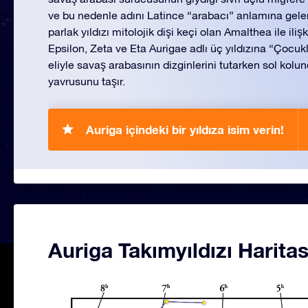
ve bu nedenle adını Latince “arabacı” anlamına gelen
parlak yıldızı mitolojik dişi keçi olan Amalthea ile ilişk
Epsilon, Zeta ve Eta Aurigae adlı üç yıldızına “Çocuk
eliyle savaş arabasının dizginlerini tutarken sol kolun
yavrusunu taşır.
Auriga içindeki bir yıldıza isim verin!
Auriga Takımyıldızı Haritas