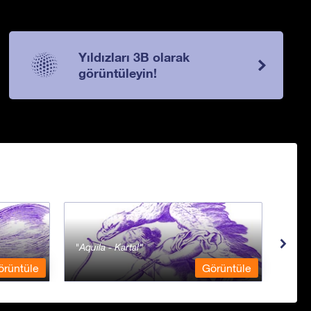
Yıldızları 3B olarak
görüntüleyin!
Aquila - Kartal
Aqua
örüntüle
Görüntüle