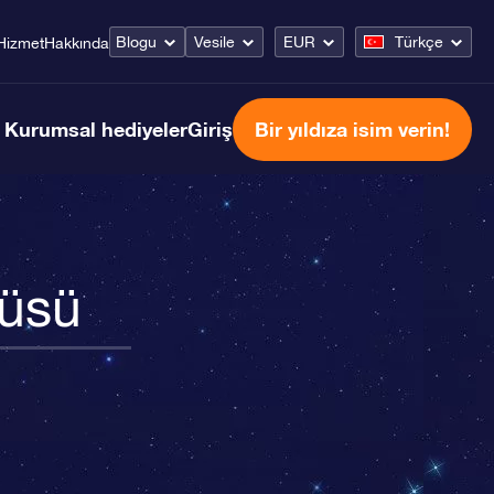
Blogu
Vesile
EUR
Türkçe
Hizmet
Hakkında
Kurumsal hediyeler
Giriş
Bir yıldıza isim verin!
cüsü