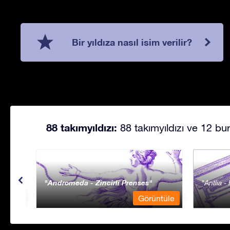
Bir yıldıza nasıl isim verilir?
88 takımyıldızı:
88 takımyıldızı ve 12 bur
Andromeda - Zincirli Prenses
Antlia 
ntüle
Görüntüle