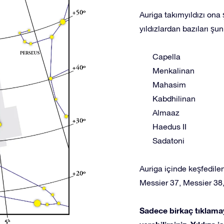
Auriga takımyıldızı ona ş
yıldızlardan bazıları şunl
Capella
Menkalinan
Mahasim
Kabdhilinan
Almaaz
Haedus II
Sadatoni
Auriga içinde keşfedilen
Messier 37, Messier 38,
Sadece birkaç tıklamay