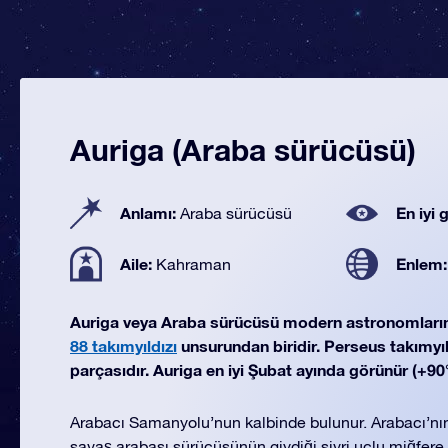
Auriga (Araba sürücüsü)
Anlamı:
En iyi
Araba sürücüsü
Aile:
Enlem
Kahraman
Auriga veya Araba sürücüsü modern astronomları
88 takımyıldızı
unsurundan biridir. Perseus takımyıld
parçasıdır. Auriga en iyi Şubat ayında görünür (+90°
Arabacı Samanyolu’nun kalbinde bulunur. Arabacı’nın ö
savaş arabası sürücüsünün giydiği sivri uçlu miğfere 