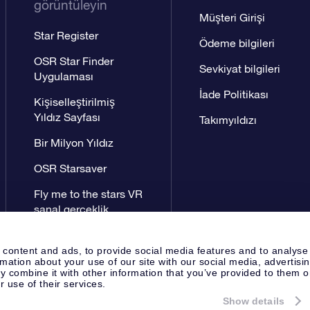
görüntüleyin
Müşteri Girişi
Star Register
Ödeme bilgileri
OSR Star Finder
Sevkiyat bilgileri
Uygulaması
İade Politikası
Kişiselleştirilmiş
Yıldız Sayfası
Takımyıldızı
Bir Milyon Yıldız
OSR Starsaver
Fly me to the stars VR
sanal gerçeklik
uygulaması
 content and ads, to provide social media features and to analyse
rmation about your use of our site with our social media, advertisi
 combine it with other information that you’ve provided to them o
r use of their services.
Show details
Yayın Sayfası
OSR Gizlilik Bildir
Apeldoorn, The Netherlands