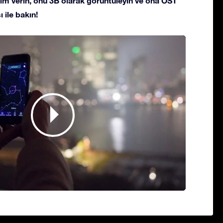
 isim verin, onu 3B olarak görüntüleyin ve ona OST
 ile bakın!