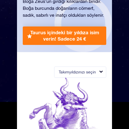
Boğa Zeus’un girdiği kılıklardan biridir.
Boğa burcunda doğanların cömert,
sadık, sabırlı ve inatçı oldukları söylenir.
Taurus içindeki bir yıldıza isim
verin!
Sadece 24 €
Takımyıldızınızı seçin