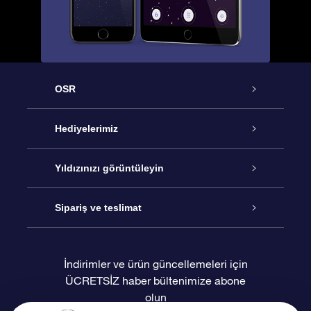
OSR
Hizmet
Hediyelerimiz
İletişim
Çevrimiçi Yıldız Hediyesi
Yıldızınızı görüntüleyin
Blogu
OSR Hediye Paketi
Star Register
Sipariş ve teslimat
Sıkça Sorulan Sorular
Muhteşem Yıldız Hediyesi
OSR Star Finder Uygulaması
Müşteri Girişi
İndirimler ve ürün güncellemeleri için
ÜCRETSİZ haber bültenimize abone
Değerlendirmeler
OSR Hediye Kartı
Kişiselleştirilmiş Yıldız Sayfası
Ödeme bilgileri
olun