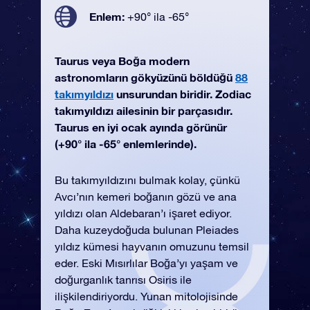
Enlem:
+90° ila -65°
Taurus veya Boğa modern
astronomların gökyüzünü böldüğü
88
takımyıldızı
unsurundan biridir. Zodiac
takımyıldızı ailesinin bir parçasıdır.
Taurus en iyi ocak ayında görünür
(+90° ila -65° enlemlerinde).
Bu takımyıldızını bulmak kolay, çünkü
Avcı’nın kemeri boğanın gözü ve ana
yıldızı olan Aldebaran’ı işaret ediyor.
Daha kuzeydoğuda bulunan Pleiades
yıldız kümesi hayvanın omuzunu temsil
eder. Eski Mısırlılar Boğa’yı yaşam ve
doğurganlık tanrısı Osiris ile
ilişkilendiriyordu. Yunan mitolojisinde