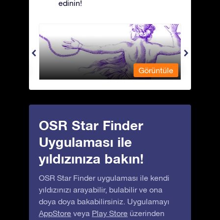
edinin!
Andromeda - Zincirli Prenses
Antli
üntüle
Görüntüle
OSR Star Finder
Uygulaması ile
yıldızınıza bakın!
OSR Star Finder uygulaması ile kendi
yıldızınızı arayabilir, bulabilir ve ona
doya doya bakabilirsiniz. Uygulamayı
AppStore
veya
Play Store
üzerinden