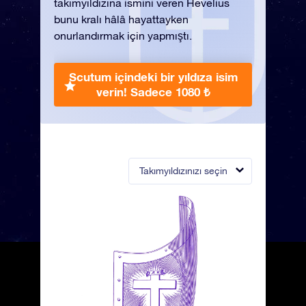
takımyıldızına ismini veren Hevelius
bunu kralı hâlâ hayattayken
onurlandırmak için yapmıştı.
Scutum içindeki bir yıldıza isim
verin!
Sadece 1080 ₺
Takımyıldızınızı seçin