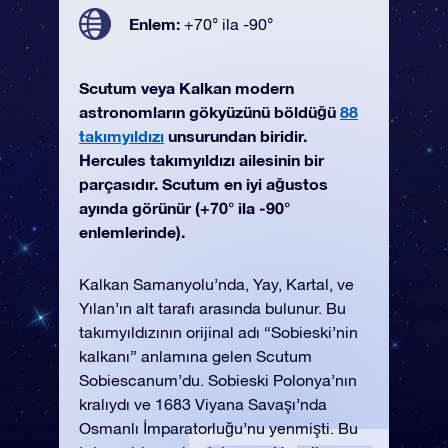
Enlem:
+70° ila -90°
Scutum veya Kalkan modern
astronomların gökyüzünü böldüğü
88
takımyıldızı
unsurundan biridir.
Hercules takımyıldızı ailesinin bir
parçasıdır. Scutum en iyi ağustos
ayında görünür (+70° ila -90°
enlemlerinde).
Kalkan Samanyolu’nda, Yay, Kartal, ve
Yılan’ın alt tarafı arasında bulunur. Bu
takımyıldızının orijinal adı “Sobieski’nin
kalkanı” anlamına gelen Scutum
Sobiescanum’du. Sobieski Polonya’nın
kralıydı ve 1683 Viyana Savaşı’nda
Osmanlı İmparatorluğu’nu yenmişti. Bu