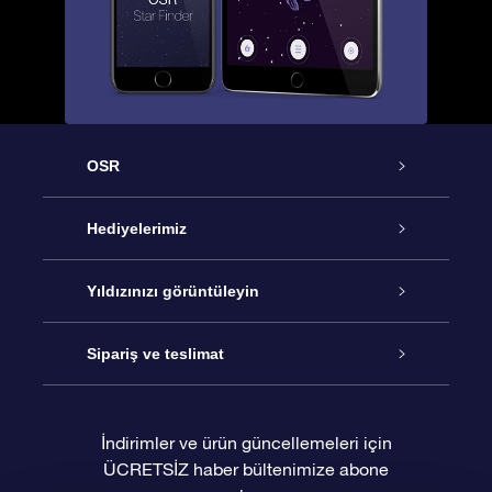
OSR
Hizmet
Hediyelerimiz
İletişim
Çevrimiçi Yıldız Hediyesi
Yıldızınızı görüntüleyin
Blogu
OSR Hediye Paketi
Star Register
Sipariş ve teslimat
Sıkça Sorulan Sorular
Muhteşem Yıldız Hediyesi
OSR Star Finder Uygulaması
Müşteri Girişi
İndirimler ve ürün güncellemeleri için
ÜCRETSİZ haber bültenimize abone
Değerlendirmeler
OSR Hediye Kartı
Kişiselleştirilmiş Yıldız Sayfası
Ödeme bilgileri