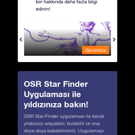
biri hakkında daha fazla bilgi
edinin!
Andromeda - Zincirli Prenses
Antli
üntüle
Görüntüle
OSR Star Finder
Uygulaması ile
yıldızınıza bakın!
OSR Star Finder uygulaması ile kendi
yıldızınızı arayabilir, bulabilir ve ona
doya doya bakabilirsiniz. Uygulamayı