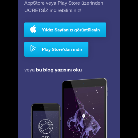
AppStore
veya
Play Store
üzerinden
ÜCRETSİZ indirebilirsiniz!
Yıldız Sayfanızı görüntüleyin
Play Store’dan indir
bu blog yazısını oku
veya