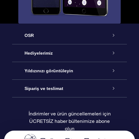
OSR
Hizmet
Hediyelerimiz
İletişim
Çevrimiçi Yıldız Hediyesi
Yıldızınızı görüntüleyin
Blogu
OSR Hediye Paketi
Star Register
Sipariş ve teslimat
Sıkça Sorulan Sorular
Muhteşem Yıldız Hediyesi
OSR Star Finder Uygulaması
Müşteri Girişi
İndirimler ve ürün güncellemeleri için
ÜCRETSİZ haber bültenimize abone
Değerlendirmeler
OSR Hediye Kartı
Kişiselleştirilmiş Yıldız Sayfası
Ödeme bilgileri
olun