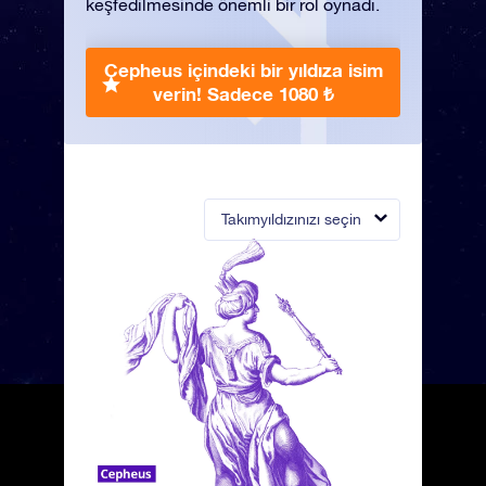
keşfedilmesinde önemli bir rol oynadı.
Cepheus içindeki bir yıldıza isim
verin!
Sadece 1080 ₺
Takımyıldızınızı seçin