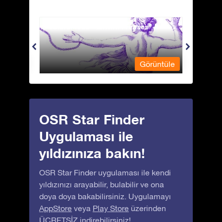
Andromeda - Zincirli Prenses
Antli
üntüle
Görüntüle
OSR Star Finder
Uygulaması ile
yıldızınıza bakın!
OSR Star Finder uygulaması ile kendi
yıldızınızı arayabilir, bulabilir ve ona
doya doya bakabilirsiniz. Uygulamayı
AppStore
veya
Play Store
üzerinden
ÜCRETSİZ indirebilirsiniz!