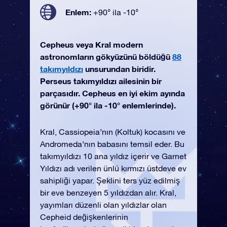
Enlem:
+90° ila -10°
Cepheus veya Kral modern
astronomların gökyüzünü böldüğü
88
takımyıldızı
unsurundan biridir.
Perseus takımyıldızı ailesinin bir
parçasıdır. Cepheus en iyi ekim ayında
görünür (+90° ila -10° enlemlerinde).
Kral, Cassiopeia’nın (Koltuk) kocasını ve
Andromeda’nın babasını temsil eder. Bu
takımyıldızı 10 ana yıldız içerir ve Garnet
Yıldızı adı verilen ünlü kırmızı üstdeve ev
sahipliği yapar. Şeklini ters yüz edilmiş
bir eve benzeyen 5 yıldızdan alır. Kral,
yayımları düzenli olan yıldızlar olan
Cepheid değişkenlerinin