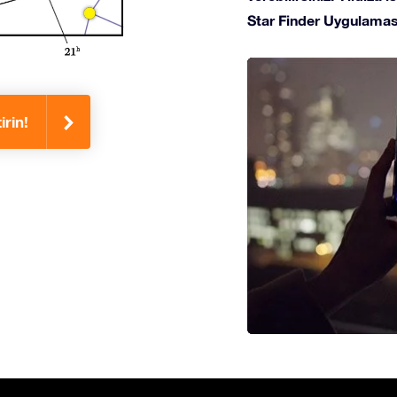
Star Finder Uygulaması
irin!