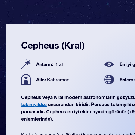
Cepheus (Kral)
Anlamı:
En iyi
Kral
Aile:
Enlem
Kahraman
Cepheus veya Kral modern astronomların gökyüz
takımyıldızı
unsurundan biridir. Perseus takımyıldızı
parçasıdır. Cepheus en iyi ekim ayında görünür (+90
enlemlerinde).
Kral, Cassiopeia’nın (Koltuk) kocasını ve Andromeda’