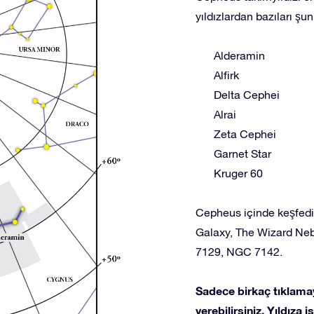
yıldızlardan bazıları şunl
Alderamin
Alfirk
Delta Cephei
Alrai
Zeta Cephei
Garnet Star
Kruger 60
Cepheus içinde keşfedil
Galaxy, The Wizard Neb
7129, NGC 7142.
Sadece birkaç tıklamay
verebilirsiniz. Yıldıza