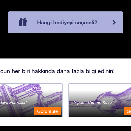
Hangi hediyeyi seçmeli?
cun her biri hakkında daha fazla bilgi edinin!
- Hava Pompası
Apus - Cennet Kuşu
Görüntüle
G