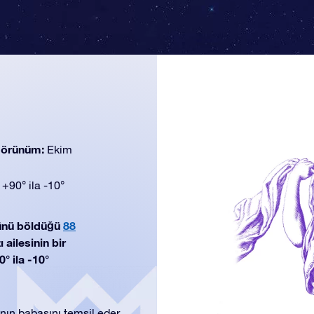
 görünüm:
Ekim
:
+90° ila -10°
ünü böldüğü
88
 ailesinin bir
° ila -10°
nın babasını temsil eder.