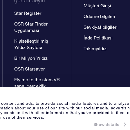
görüntüleyin
Müşteri Girişi
Star Register
Ödeme bilgileri
OSR Star Finder
Sevkiyat bilgileri
Uygulaması
İade Politikası
Kişiselleştirilmiş
Yıldız Sayfası
Takımyıldızı
Bir Milyon Yıldız
OSR Starsaver
Fly me to the stars VR
sanal gerçeklik
uygulaması
 content and ads, to provide social media features and to analyse
rmation about your use of our site with our social media, advertisi
 combine it with other information that you’ve provided to them o
r use of their services.
Show details
Yayın Sayfası
OSR Gizlilik Bildir
Apeldoorn, The Netherlands