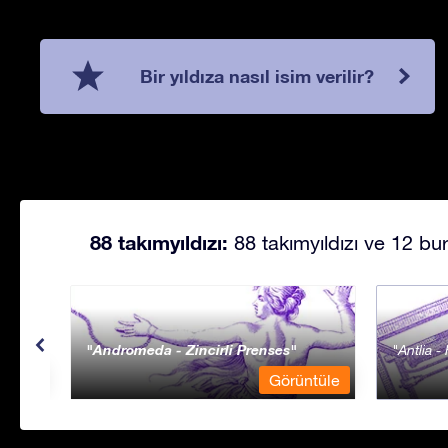
Bir yıldıza nasıl isim verilir?
88 takımyıldızı:
88 takımyıldızı ve 12 bur
Andromeda - Zincirli Prenses
Antlia 
ntüle
Görüntüle