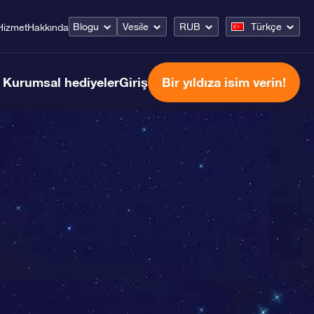
Blogu
Vesile
RUB
Türkçe
Hizmet
Hakkında
Kurumsal hediyeler
Giriş
Bir yıldıza isim verin!