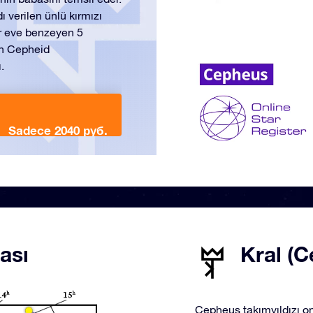
dı verilen ünlü kırmızı
ir eve benzeyen 5
lan Cepheid
.
Sadece 2040 руб.
ası
Kral (C
Cepheus takımyıldızı ona