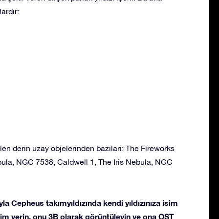
ardır:
en derin uzay objelerinden bazıları: The Fireworks
ula, NGC 7538, Caldwell 1, The Iris Nebula, NGC
la Cepheus takımyıldızında kendi yıldızınıza isim
 isim verin, onu 3B olarak görüntüleyin ve ona OST