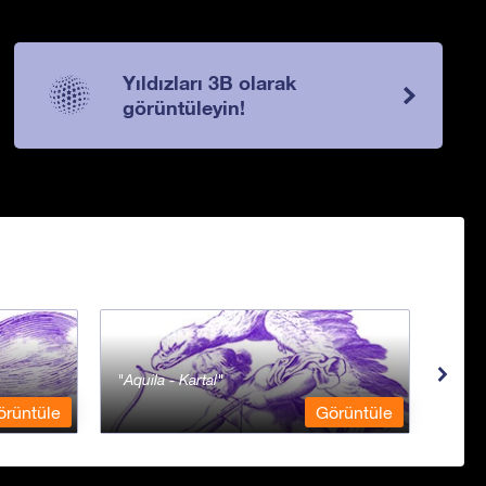
Yıldızları 3B olarak
görüntüleyin!
Aquila - Kartal
Aqua
örüntüle
Görüntüle