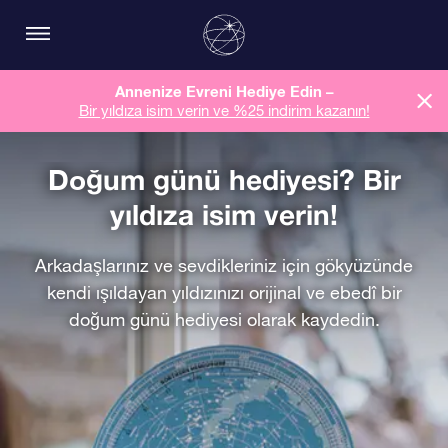
Annenize Evreni Hediye Edin –
Bir yıldıza isim verin ve %25 indirim kazanın!
Doğum günü hediyesi? Bir
yıldıza isim verin!
Arkadaşlarınız ve sevdikleriniz için gökyüzünde
kendi ışıldayan yıldızınızı orijinal ve ebedî bir
doğum günü hediyesi olarak kaydedin.