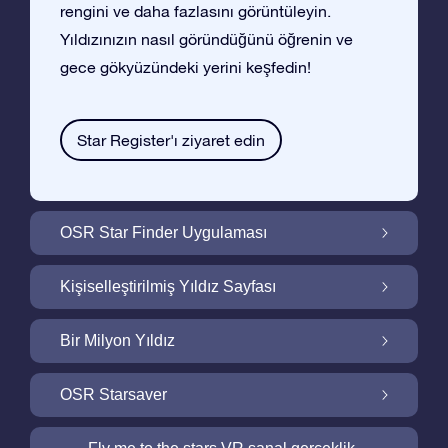
rengini ve daha fazlasını görüntüleyin.
Yıldızınızın nasıl göründüğünü öğrenin ve
gece gökyüzündeki yerini keşfedin!
Star Register'ı ziyaret edin
OSR Star Finder Uygulaması
OSR Star Finder Uygulaması ile Gece
Kişiselleştirilmiş Yıldız Sayfası
Gökyüzünde Kendi Yıldızınızı Bulun
Ucretsiz Yıldız Sayfası ile Yıldız Hediyenizi
Bir Milyon Yıldız
Kişiselleştirin
Bir Milyon Yıldız Galaktik Mahallemizi
OSR Starsaver
Keşfedin
Ekranınızı OSR Starsaver ile aydınlatın