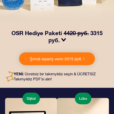
OSR Hediye Paketi
4420 руб.
3315
руб.
OSR Hediye Paketimiz ile gözleri kamaştırın! Güzel bir
zarf içinde kişiye özel hazırlanan belgelerin seçtiğiniz
Şimdi sipariş verin 3315 руб. !
adrese teslimatı ile çevrimiçi belgeler ve uygulamalara
erişim imkanı bu pakete dahildir. Bu, arkadaşlarınıza ve
sevdiklerinize kalıcı bir hediye vermenin büyüleyici bir
YENİ:
Ücretsiz bir takımyıldız seçin & ÜCRETSİZ
yoludur.
Takımyıldız PDF’si alın!
Dijital
Lüks