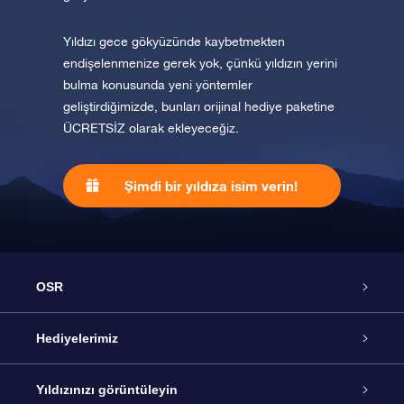
Yıldızı gece gökyüzünde kaybetmekten
endişelenmenize gerek yok, çünkü yıldızın yerini
bulma konusunda yeni yöntemler
geliştirdiğimizde, bunları orijinal hediye paketine
ÜCRETSİZ olarak ekleyeceğiz.
Şimdi bir yıldıza isim verin!
OSR
Hizmet
Hediyelerimiz
İletişim
Çevrimiçi Yıldız Hediyesi
Yıldızınızı görüntüleyin