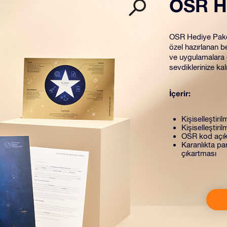
OSR H
OSR Hediye Paketi
özel hazırlanan be
ve uygulamalara e
sevdiklerinize kal
İçerir:
Kişiselleştiril
Kişiselleştiri
OSR kod açık
Karanlıkta par
çıkartması