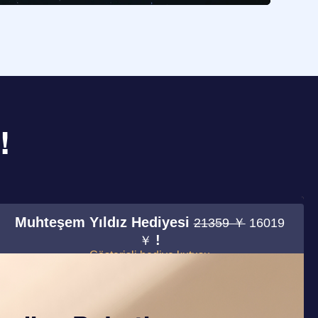
!
Muhteşem Yıldız Hediyesi
21359 ￥
16019
!
￥
Gösterişli hediye kutusu