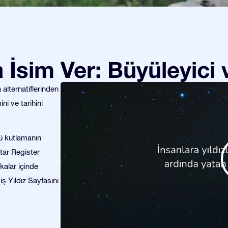
za İsim Ver: Büyüleyici
alternatiflerinden
ini ve tarihini
nü kutlamanın
Star Register
kalar içinde
miş Yıldız Sayfasını