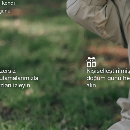
e kendi
 günü
zersiz
Kişiselleştirilmiş
ulamalarımızla
doğum günü hed
ızları izleyin
alın