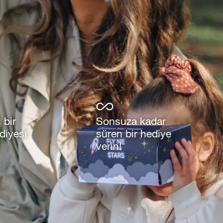
 bir
Sonsuza kadar
iyesi
süren bir hediye
verin!