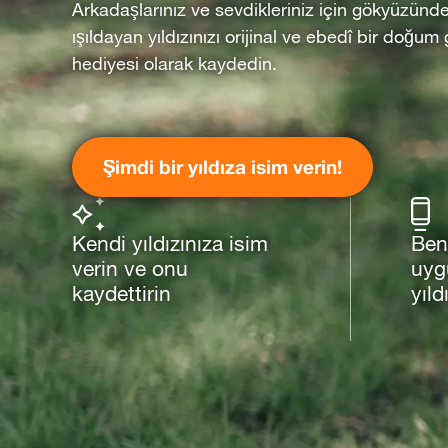
Arkadaşlarınız ve sevdikleriniz için gökyüzünd
ışıldayan yıldızınızı orijinal ve ebedî bir doğum
hediyesi olarak kaydedin.
Şimdi bir yıldıza isim verin!
Kendi yıldızınıza isim
Ben
verin ve onu
uyg
kaydettirin
yıld