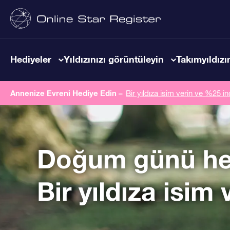
Hediyeler
Yıldızınızı görüntüleyin
Takımyıldızın
Annenize Evreni Hediye Edin –
Bir yıldıza isim verin ve %25 in
Doğum günü he
Bir yıldıza isim 