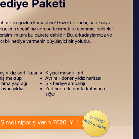
ediye Paketi
miz ile gözleri kamaştırın! Güzel bir zarf içinde kişiye
lgelerin seçtiğiniz adrese teslimatı ile çevrimiçi belgeler
rişim imkanı bu pakete dahildir. Bu, arkadaşlarınıza ve
ıcı bir hediye vermenin büyüleyici bir yoludur.
miş yıldız sertifikası
Kişisel mesajlı kart
lmiş mektup
Ayrıntılı döner yıldız haritası
lama yaprağı
Şık hediye ambalajı
layan yıldız
Zarf her türlü posta kutusuna
sığar
Şimdi sipariş verin 7020 ￥ !