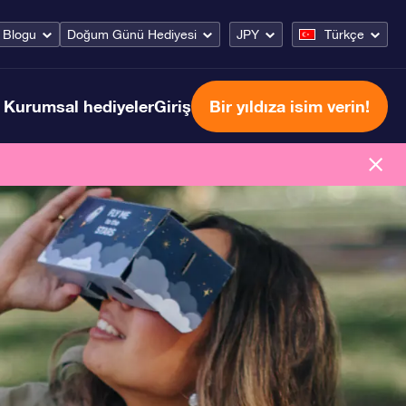
Blogu
Doğum Günü Hediyesi
JPY
Türkçe
Kurumsal hediyeler
Giriş
Bir yıldıza isim verin!