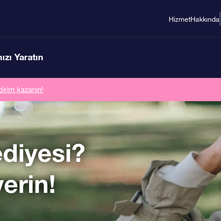
Hizmet
Hakkında
ızı Yaratın
dirim kazanın!
diyesi?
verin!