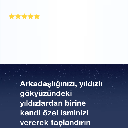
hizmet!
Arkadaşlığı kutlamak adına mükemmel
En iyi arkadaşımı yıldızlar kadar seviyorum! Bu yüzden
arkadaşlığımızı kutlamak için bunun mükemmel bir
hediye olacağını düşündüm.
Arkadaşlığınızı, yıldızlı
gökyüzündeki
yıldızlardan birine
kendi özel isminizi
vererek taçlandırın