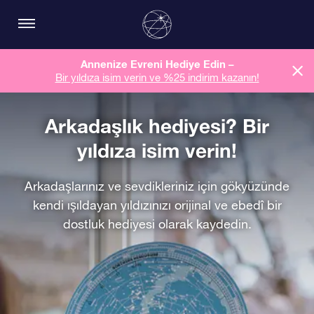
Annenize Evreni Hediye Edin –
Bir yıldıza isim verin ve %25 indirim kazanın!
Arkadaşlık hediyesi? Bir
yıldıza isim verin!
Arkadaşlarınız ve sevdikleriniz için gökyüzünde
kendi ışıldayan yıldızınızı orijinal ve ebedî bir
dostluk hediyesi olarak kaydedin.