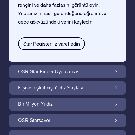
rengini ve daha fazlasını görüntüleyin.
Yıldızınızın nasıl göründüğünü öğrenin ve
gece gökyüzündeki yerini keşfedin!
Star Register'ı ziyaret edin
OSR Star Finder Uygulaması
OSR Star Finder Uygulaması ile Gece
Kişiselleştirilmiş Yıldız Sayfası
Gökyüzünde Kendi Yıldızınızı Bulun
Ucretsiz Yıldız Sayfası ile Yıldız Hediyenizi
Bir Milyon Yıldız
Kişiselleştirin
Bir Milyon Yıldız Galaktik Mahallemizi
OSR Starsaver
Keşfedin