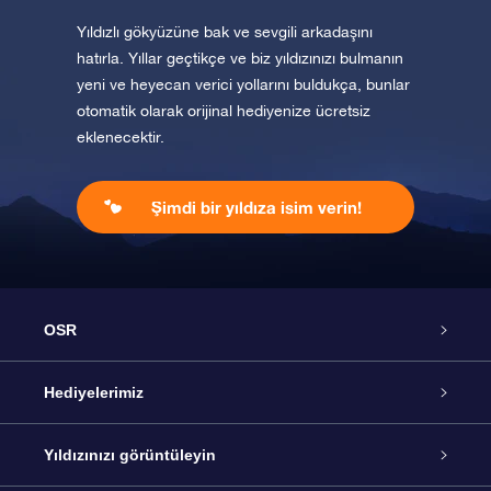
Yıldızlı gökyüzüne bak ve sevgili arkadaşını
hatırla. Yıllar geçtikçe ve biz yıldızınızı bulmanın
yeni ve heyecan verici yollarını buldukça, bunlar
otomatik olarak orijinal hediyenize ücretsiz
eklenecektir.
Şimdi bir yıldıza isim verin!
OSR
Hizmet
Hediyelerimiz
İletişim
Çevrimiçi Yıldız Hediyesi
Yıldızınızı görüntüleyin