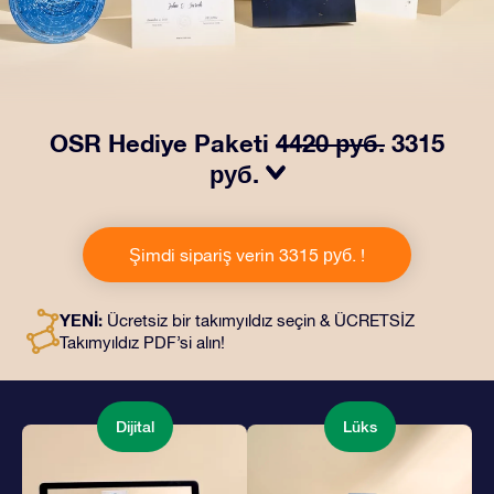
OSR Hediye Paketi
4420 руб.
3315
руб.
OSR Hediye Paketimiz ile gözleri kamaştırın! Güzel bir
zarf içinde kişiye özel hazırlanan belgelerin seçtiğiniz
Şimdi sipariş verin 3315 руб. !
adrese teslimatı ile çevrimiçi belgeler ve uygulamalara
erişim imkanı bu pakete dahildir. Bu, arkadaşlarınıza ve
sevdiklerinize kalıcı bir hediye vermenin büyüleyici bir
YENİ:
Ücretsiz bir takımyıldız seçin & ÜCRETSİZ
yoludur.
Takımyıldız PDF’si alın!
Dijital
Lüks