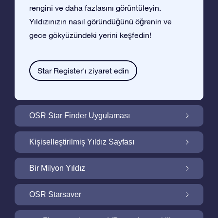
rengini ve daha fazlasını görüntüleyin.
Yıldızınızın nasıl göründüğünü öğrenin ve
gece gökyüzündeki yerini keşfedin!
Star Register'ı ziyaret edin
OSR Star Finder Uygulaması
OSR Star Finder Uygulaması ile Gece
Kişiselleştirilmiş Yıldız Sayfası
Gökyüzünde Kendi Yıldızınızı Bulun
Ucretsiz Yıldız Sayfası ile Yıldız Hediyenizi
Bir Milyon Yıldız
Kişiselleştirin
Bir Milyon Yıldız Galaktik Mahallemizi
OSR Starsaver
Keşfedin