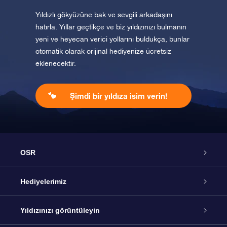
Yıldızlı gökyüzüne bak ve sevgili arkadaşını
hatırla. Yıllar geçtikçe ve biz yıldızınızı bulmanın
yeni ve heyecan verici yollarını buldukça, bunlar
otomatik olarak orijinal hediyenize ücretsiz
eklenecektir.
Şimdi bir yıldıza isim verin!
OSR
Hizmet
Hediyelerimiz
İletişim
Çevrimiçi Yıldız Hediyesi
Yıldızınızı görüntüleyin