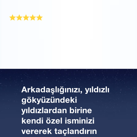
hizmet!
Arkadaşlığı kutlamak adına mükemmel
En iyi arkadaşımı yıldızlar kadar seviyorum! Bu yüzden
arkadaşlığımızı kutlamak için bunun mükemmel bir
hediye olacağını düşündüm.
Arkadaşlığınızı, yıldızlı
gökyüzündeki
yıldızlardan birine
kendi özel isminizi
vererek taçlandırın