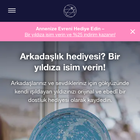
Annenize Evreni Hediye Edin –
Bir yıldıza isim verin ve %25 indirim kazanın!
Arkadaşlık hediyesi? Bir
yıldıza isim verin!
Arkadaşlarınız ve sevdikleriniz için gökyüzünde
kendi ışıldayan yıldızınızı orijinal ve ebedî bir
dostluk hediyesi olarak kaydedin.